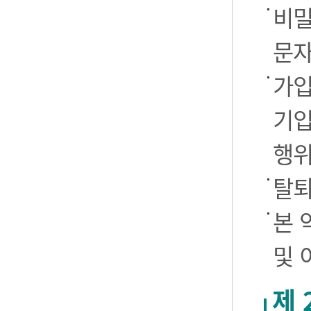
비밀
문자
가입
기입
행
탈퇴
본 
및 
제 