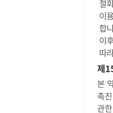
철회
이용
합니
이후
따라
제1
본 
촉진
관한