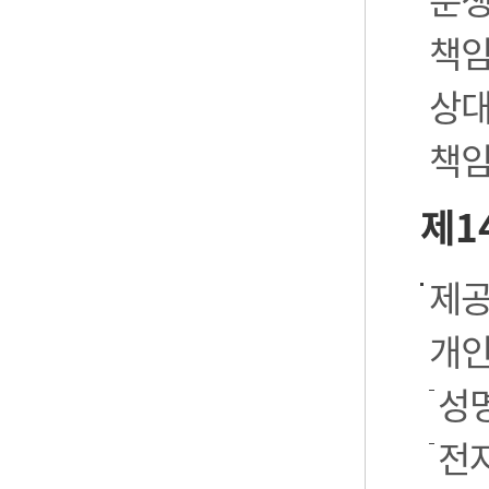
책임
상대
책임
제1
제공
개인
성명
전