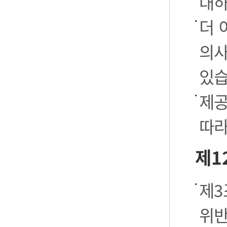
대하
더 
의사
있습
제공
따라
제1
제3
위반