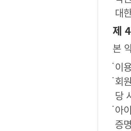
대한
제 
본 
이용
회원
당 
아이
증명