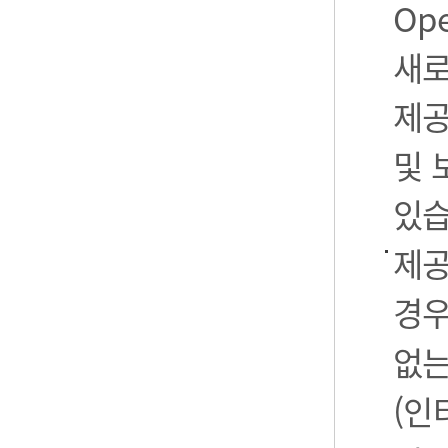
Op
새로
제공
및 
있습
제공
경우
없는
(인