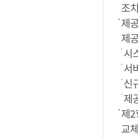
조치
제공
제공
시스
서
신
제
제2
교체