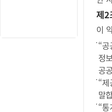
제2
이 
“공
정보
공공
“제
말합
“통