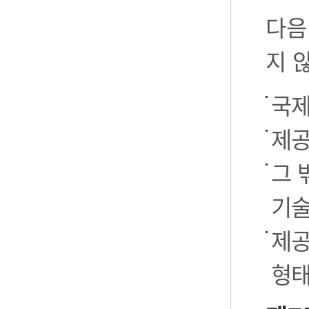
다음
지 
국제
제공
그 
기술
제공
형태