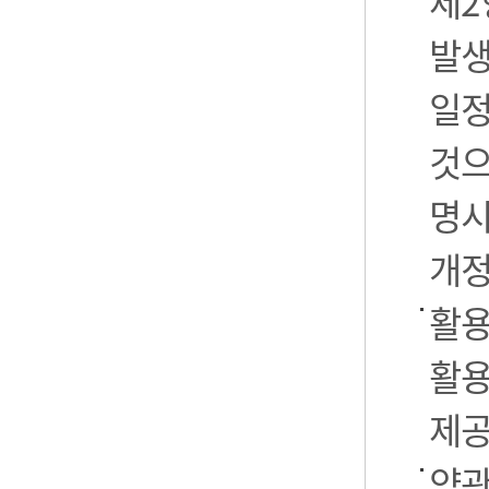
제2
발생
일정
것으
명시
개정
활용
활용
제공
약관