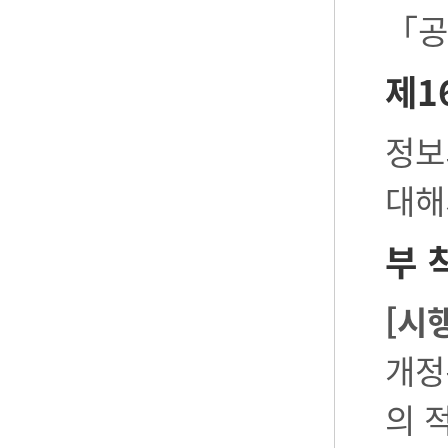
「공
제1
정보
대해
부 
[시
개정
의 