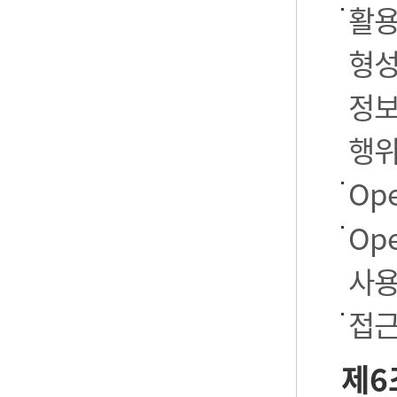
활용
형성
정보
행
Op
Op
사용
접근
제6