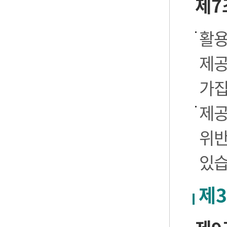
제7
활용
제공
가집
제공
위반
있습
제3