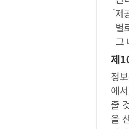
제공
별로
그
제1
정보
에서
줄 
을 