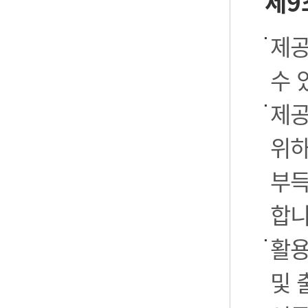
제9
제공
수 
제공
위하
부득
합니
활용
및 