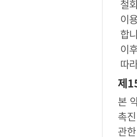
철회
이용
합니
이후
따라
제1
본 
촉진
관한