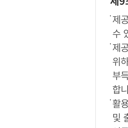
제9
제공
수 
제공
위하
부득
합니
활용
및 