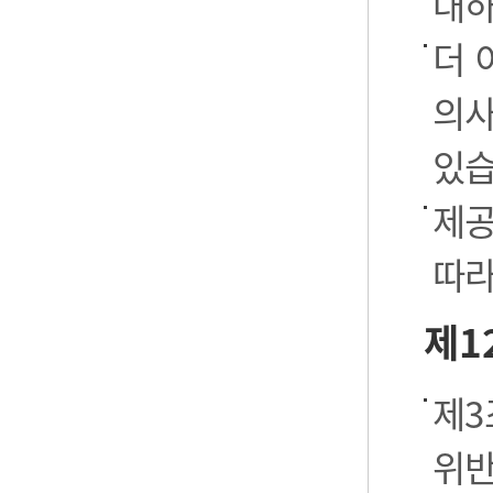
대하
더 
의사
있습
제공
따라
제1
제3
위반