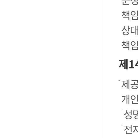
책임
상대
책임
제1
제공
개인
성명
전