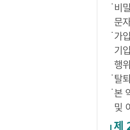
비밀
문자
가입
기입
행
탈퇴
본 
및 
제 