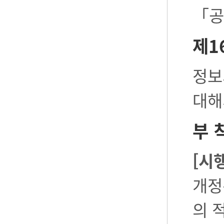
「공
제1
정보
대해
부 
[시
개정
의 