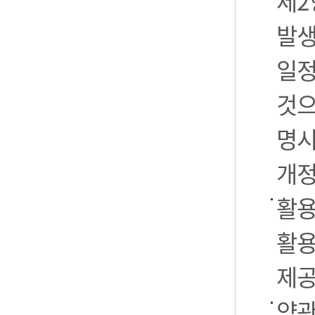
제2
발생
일정
것으
명시
개정
활용
활용
제공
약관