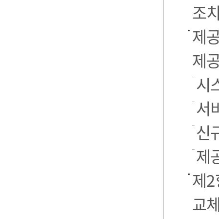
조치
제공
제공
시스
서
신
제
제2
교체