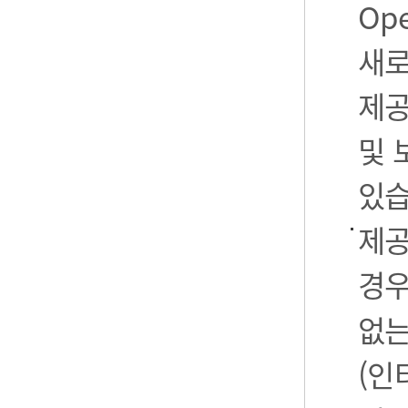
Op
새로
제공
및 
있습
제공
경우
없는
(인