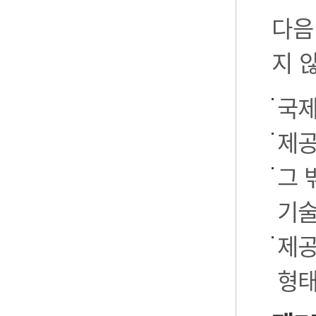
다음
지 
국제
제공
그 
기술
제공
형태