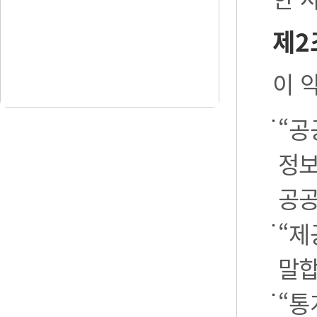
제2
이 
“공
정보
공공
“제
말합
“통