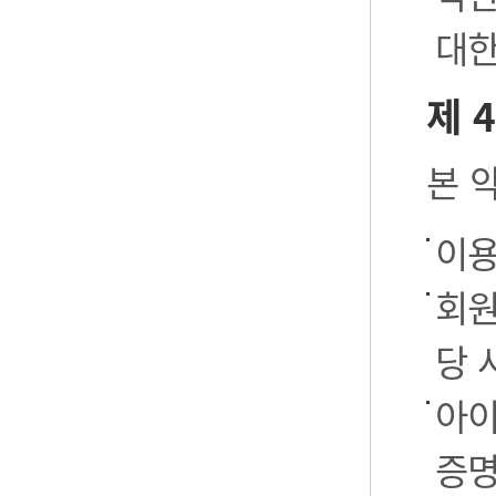
대한
제 
본 
이용
회원
당 
아이
증명