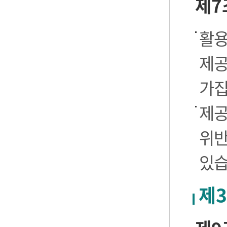
제7
활용
제공
가집
제공
위반
있습
제3