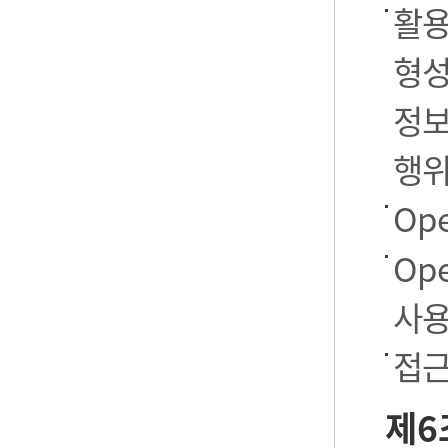
활용
형성
정보
행
Op
Op
사용
접근
제6