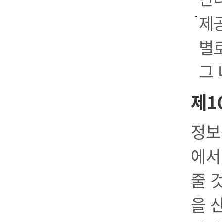
제공
별로
그
제1
정보
에서
줄 
을 