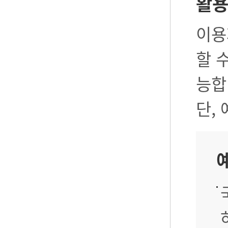
활
이용
할 
능합
단,