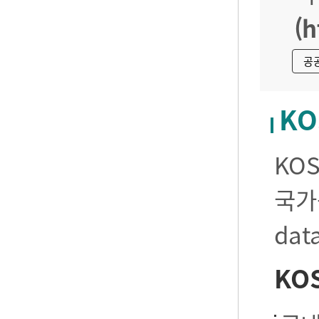
(h
공
KO
KO
국가
da
KO