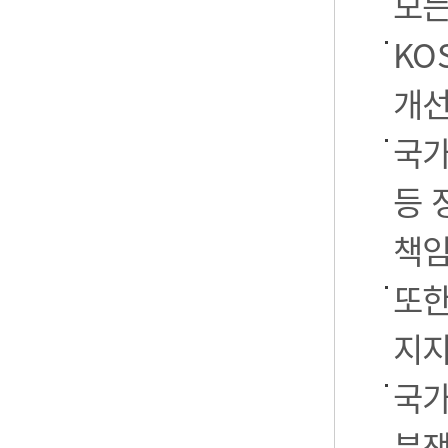
모든
KO
개선
국가
등 
책임
또한
지지
국가
분쟁