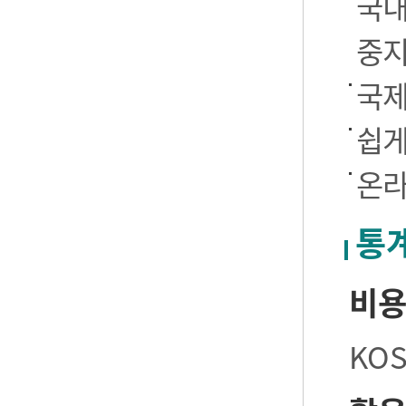
국내
중
국제
쉽게
온라
통
비
KO