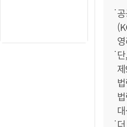
공
(
영
단
제
법
법
대
더