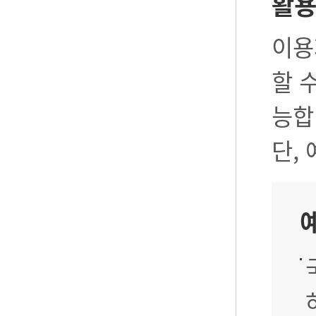
활
이용
할 
능합
단,