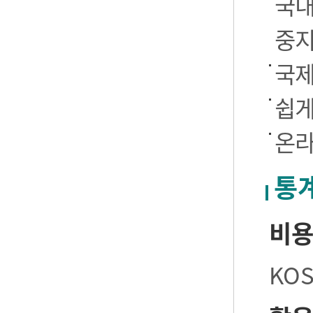
국내
중
국제
쉽게
온라
통
비
KO