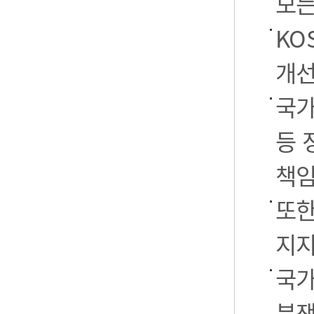
모든
KO
개선
국가
등 
책임
또한
지지
국가
분쟁