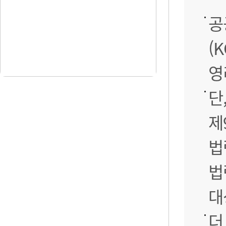
공
(
영
단
제
법
법
대
더