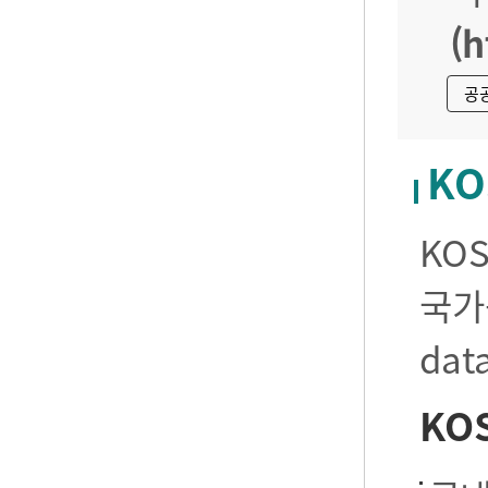
(h
공
KO
KO
국가
da
KO