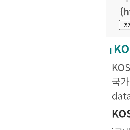
(h
공
KO
KO
국가
da
KO