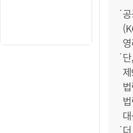
공
(
영
단
제
법
법
대
더