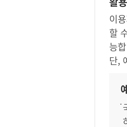
활
이용
할 
능합
단,