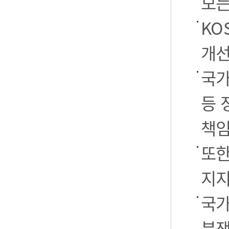
모든
KO
개선
국가
등 
책임
또한
지지
국가
분쟁