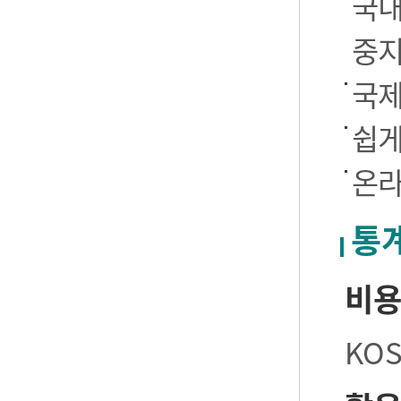
국내
중
국제
쉽게
온라
통
비
KO