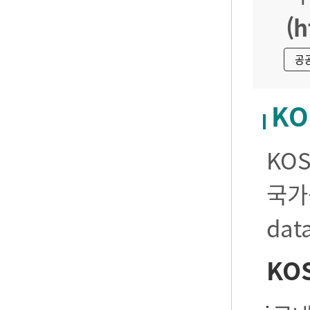
(h
공
KO
KO
국가
da
KO