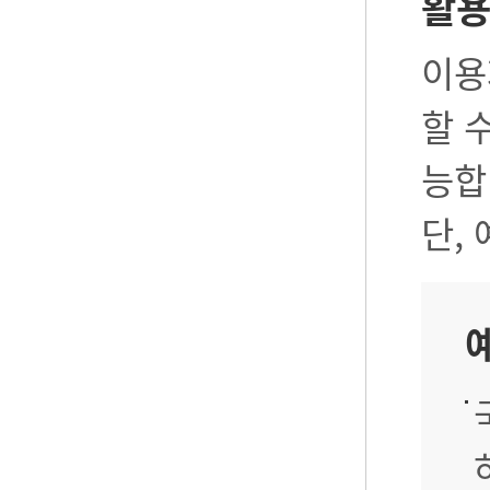
활
이용
할 
능합
단,