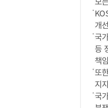
모든
KO
개선
국가
등 
책임
또한
지지
국가
분쟁