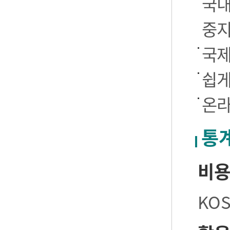
국내
중
국제
쉽게
온라
통
비
KO