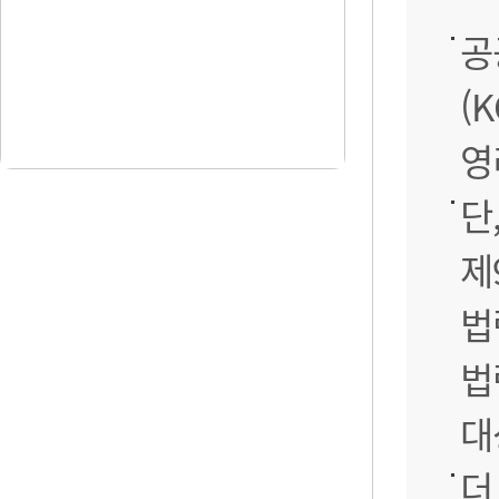
공
(
영
단
제
법
법
대
더