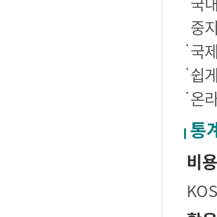
국내
중
국제
쉽게
온라
통
비
KO