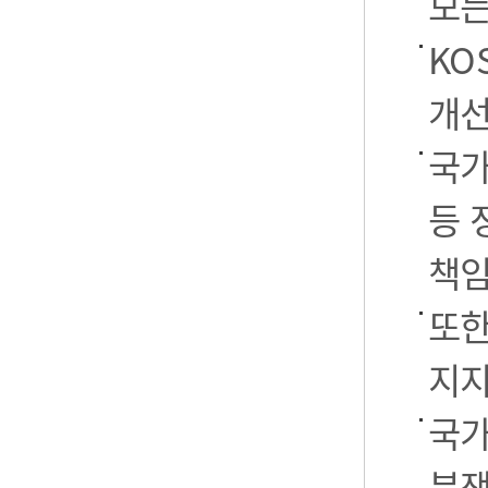
모든
KO
개선
국가
등 
책임
또한
지지
국가
분쟁