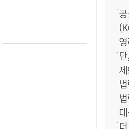
공
(
영
단
제
법
법
대
더