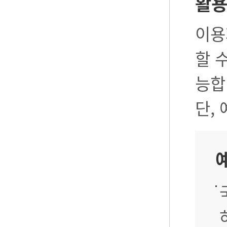
활
이용
할 
능합
단,