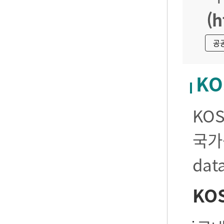
(h
공
KO
KO
국가
da
KO