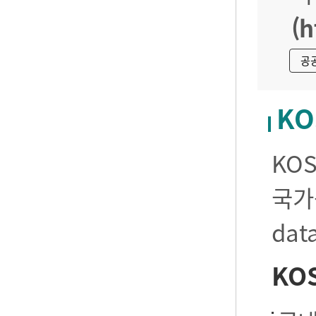
(h
공
KO
KO
국가
da
KO