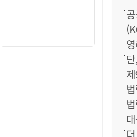
공
(
영
단
제
법
법
대
더