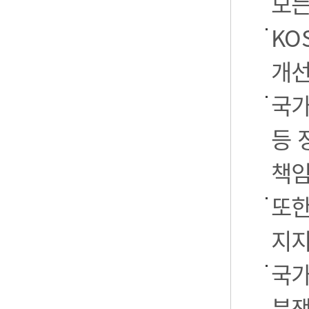
모든
KO
개선
국가
등 
책임
또한
지지
국가
분쟁