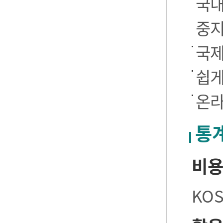
국내
중
국제
쉽게
온라
통
비
KO