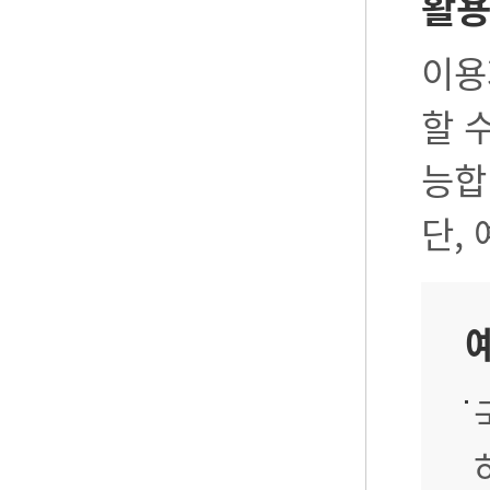
활
이용
할 
능합
단,