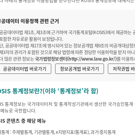
나 아래의 통계정보 이용방법을 준수한다면 KOSIS 통계정보에 대해서는
공공데이터 이용정책 관련 근거
공공데이터법 제1조, 제3조에 근거하여 국가통계포털(KOSIS)에서 제공하는
포함한 자유로운 활용이 보장됩니다.
단, 공공데이터법 제17조에 명시되어 있는 정보공개법 제9조의 비공개대상정
제3자의 권리가 포함된 것으로 해당 법령에 따른 정당한 이용허락을 받지 아니
더 많은 관련 정보는
국가법령정보센터(http://www.law.go.kr/)
를 이용하
공공데이터법 바로가기
정보공개법 바로가기
저작권법 
OSIS 통계정보란?(이하 ‘통계정보’라 함)
SIS 통계정보는 국가데이터처 및 통계작성기관에서 생산한 국가승인통계 중
 메뉴로 국한합니다.
SIS 콘텐츠 중 해당 메뉴
통계 : 주제별통계, 기관별통계, e지방지표(통계표), 과거·중지통계