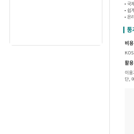
국제
쉽게
온라
통
비용
KO
활용
이용
단,