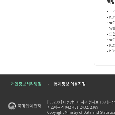
책임
국가
KO
국가
않습
또한
국가
KO
KO
개인정보처리방침
통계정보 이용지침
[ 35208 ] 대전광역시 서구 청사로 189 (
시스템문의 042-481-2432, 2389
Copyright Ministry of Data and Statistics