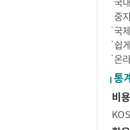
국내
중
국제
쉽게
온라
통
비
KO