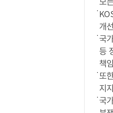
모든
KO
개선
국가
등 
책임
또한
지지
국가
분쟁