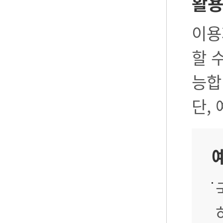
활
이용
할 
능합
단,