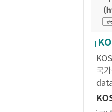
(h
공
KO
KO
국가
da
KO