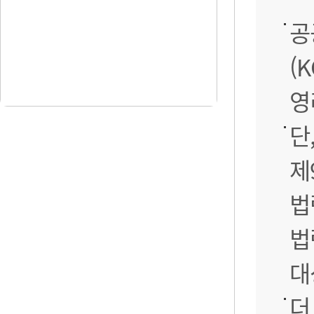
공
(
영
단
제
법
법
대
더