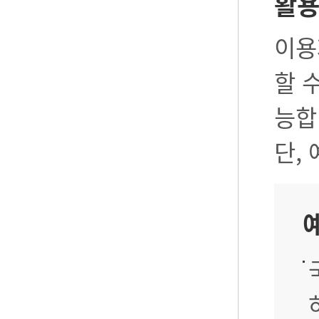
활
이용
할 
능합
단,