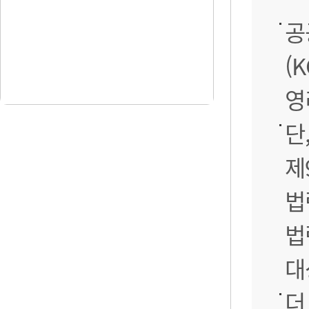
공
(
영
단
제
법
법
대
더