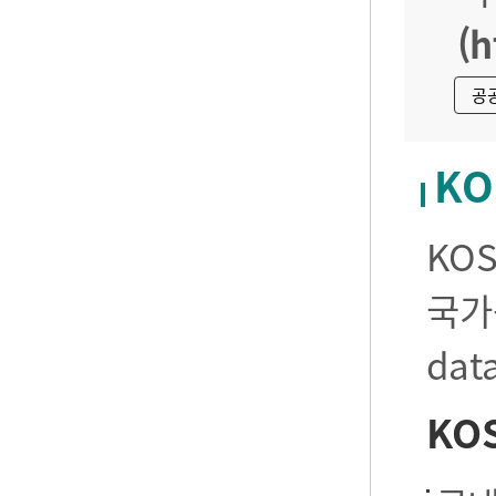
(h
공
KO
KO
국가
da
KO