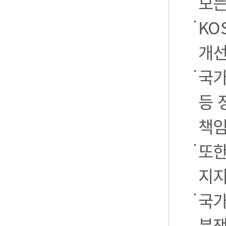
모든
KO
개선
국가
등 
책임
또한
지지
국가
분쟁