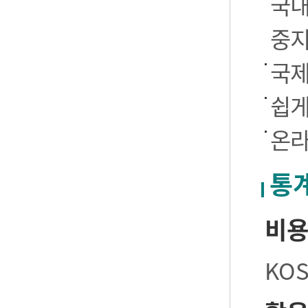
국내
중
국제
쉽게
온라
통
비
KO