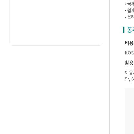
국제
쉽게
온라
통
비용
KO
활용
이용
단,