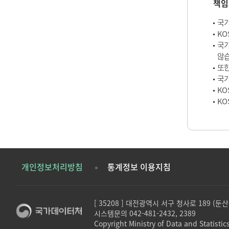
책임
국가
KO
국가
않습
또한
국가
KO
KO
개인정보처리방침
통계정보 이용지침
[ 35208 ] 대전광역시 서구 청사로 189 (
시스템문의 042-481-2432, 2389
Copyright Ministry of Data and Statistics