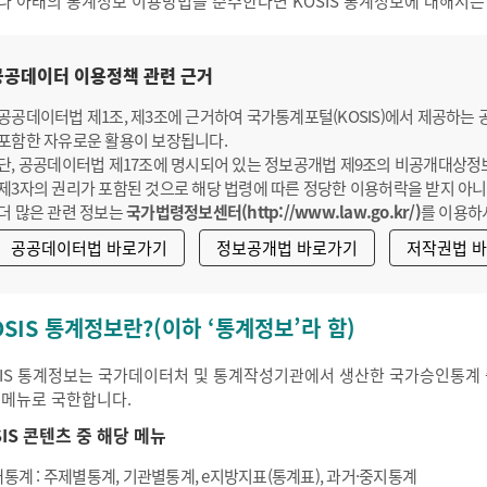
나 아래의 통계정보 이용방법을 준수한다면 KOSIS 통계정보에 대해서는
공공데이터 이용정책 관련 근거
공공데이터법 제1조, 제3조에 근거하여 국가통계포털(KOSIS)에서 제공하는
포함한 자유로운 활용이 보장됩니다.
단, 공공데이터법 제17조에 명시되어 있는 정보공개법 제9조의 비공개대상정
제3자의 권리가 포함된 것으로 해당 법령에 따른 정당한 이용허락을 받지 아니
더 많은 관련 정보는
국가법령정보센터(http://www.law.go.kr/)
를 이용하
공공데이터법 바로가기
정보공개법 바로가기
저작권법 
OSIS 통계정보란?(이하 ‘통계정보’라 함)
SIS 통계정보는 국가데이터처 및 통계작성기관에서 생산한 국가승인통계 중
 메뉴로 국한합니다.
SIS 콘텐츠 중 해당 메뉴
통계 : 주제별통계, 기관별통계, e지방지표(통계표), 과거·중지통계