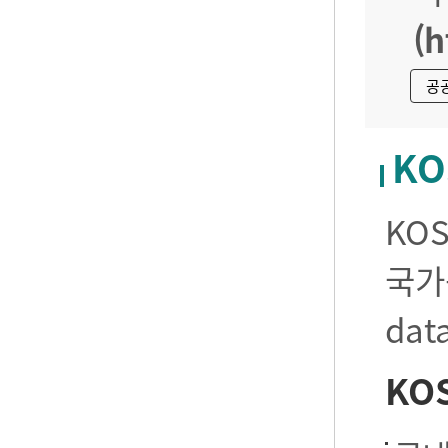
(h
공
KO
KO
국가
da
KO