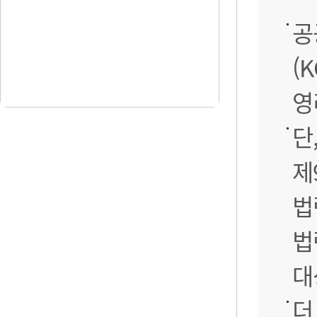
공
(
영
단
제
법
법
대
더