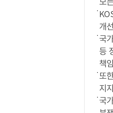
모든
KO
개선
국가
등 
책임
또한
지지
국가
분쟁