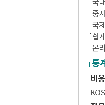
국내
중
국제
쉽게
온라
통
비
KO