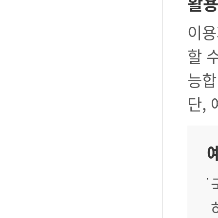
활
이용
할 
능합
단,