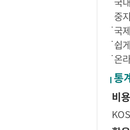
국내
중
국제
쉽게
온라
통
비
KO