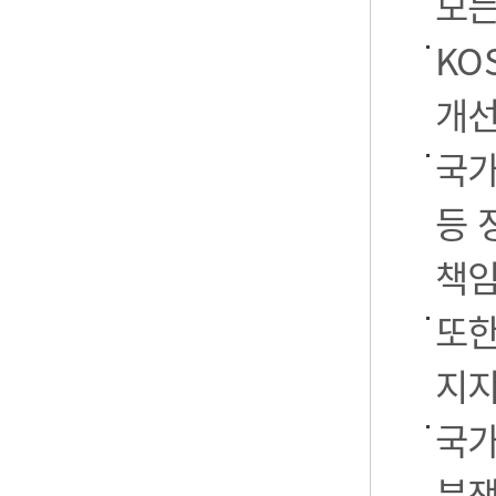
모든
KO
개선
국가
등 
책임
또한
지지
국가
분쟁