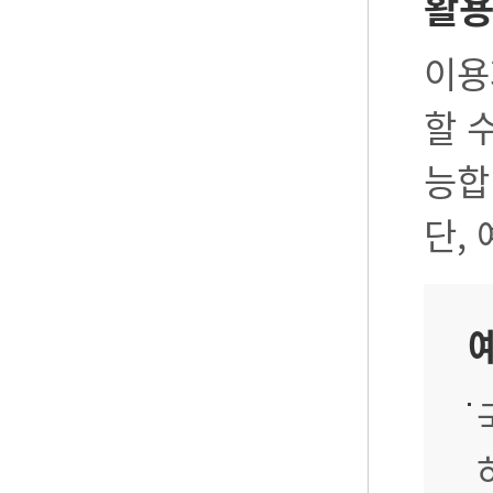
활
이용
할 
능합
단,