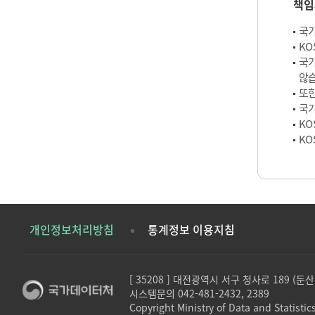
책임
국가
KO
국가
않습
또한
국가
KO
KO
개인정보처리방침
통계정보 이용지침
[ 35208 ] 대전광역시 서구 청사로 189 (
시스템문의 042-481-2432, 2389
Copyright Ministry of Data and Statistics