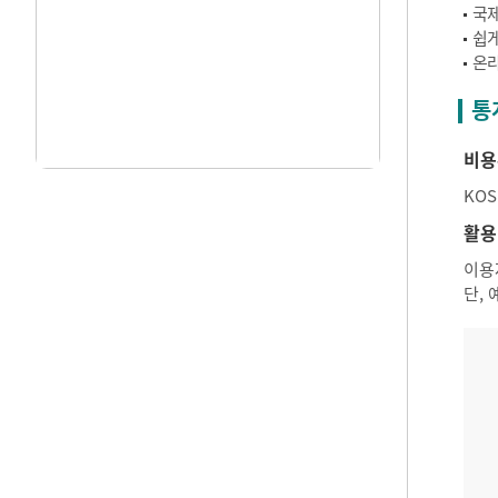
국제
쉽게
온라
통
비용
KO
활용
이용
단,