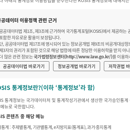
나 아래의 통계정보 이용방법을 준수한다면 KOSIS 통계정보에 대해서는
공공데이터 이용정책 관련 근거
공공데이터법 제1조, 제3조에 근거하여 국가통계포털(KOSIS)에서 제공하는
포함한 자유로운 활용이 보장됩니다.
단, 공공데이터법 제17조에 명시되어 있는 정보공개법 제9조의 비공개대상정
제3자의 권리가 포함된 것으로 해당 법령에 따른 정당한 이용허락을 받지 아니
더 많은 관련 정보는
국가법령정보센터(http://www.law.go.kr/)
를 이용하
공공데이터법 바로가기
정보공개법 바로가기
저작권법 
OSIS 통계정보란?(이하 ‘통계정보’라 함)
SIS 통계정보는 국가데이터처 및 통계작성기관에서 생산한 국가승인통계 중
 메뉴로 국한합니다.
SIS 콘텐츠 중 해당 메뉴
통계 : 주제별통계, 기관별통계, e지방지표(통계표), 과거·중지통계