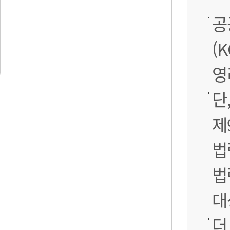
공
(
영
단
제
법
법
대
더