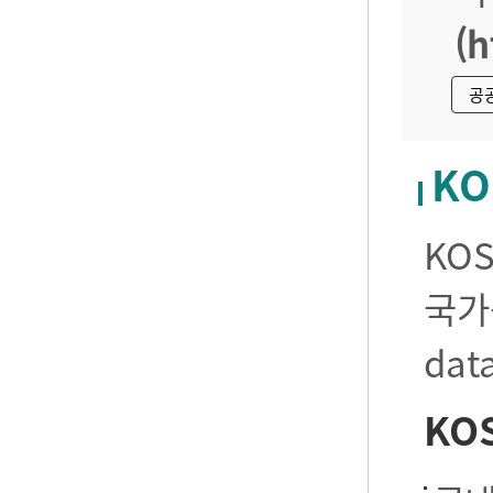
(h
공
KO
KO
국가
da
KO