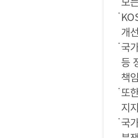
모든
KO
개선
국가
등 
책임
또한
지지
국가
분쟁