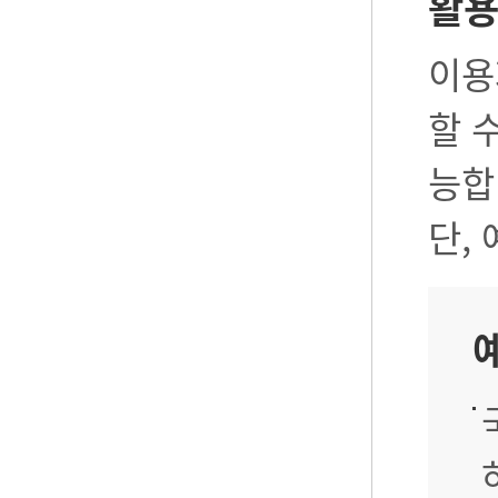
활
이용
할 
능합
단,