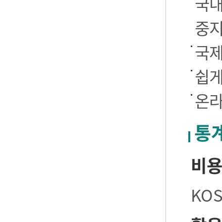
국내
중
국제
쉽게
온라
통
비
KO