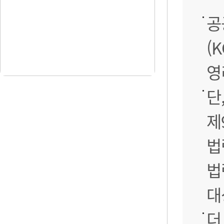
공
(
영
단
제
법
법
대
더