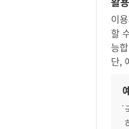
활
이용
할 
능합
단,