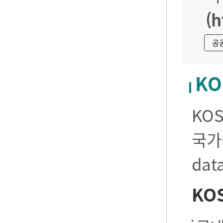
(h
공
KO
KO
국가
da
KO