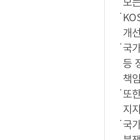
모든
KO
개선
국가
등 
책임
또한
지지
국가
분쟁