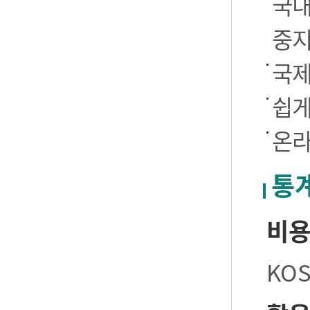
국내
중
국제
쉽게
온라
통
비
KO