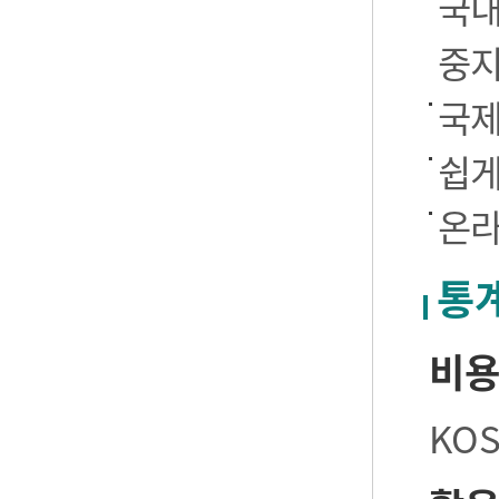
국내
중
국제
쉽게
온라
통
비
KO