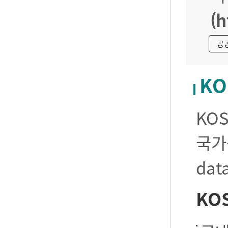
(h
공
KO
KO
국가
da
KO