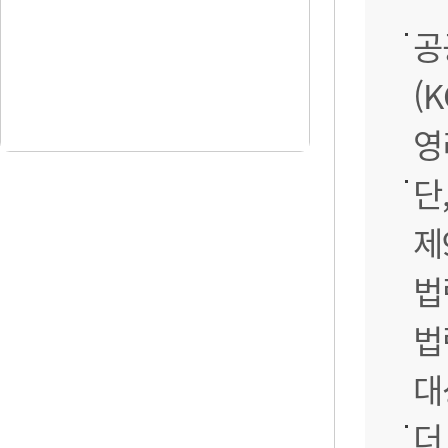
공
(
영
단
제
법
법
대
더