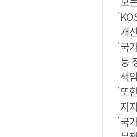
모든
KO
개선
국가
등 
책임
또한
지지
국가
분쟁