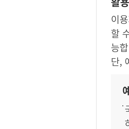
활
이용
할 
능합
단,