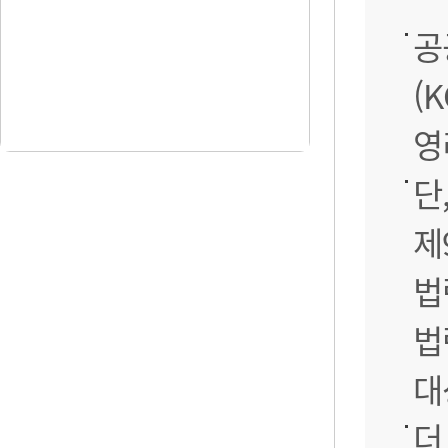
공
(
영
단
제
법
법
대
더