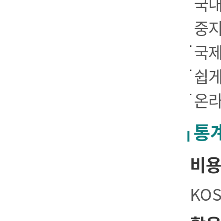
국내
중
국제
쉽게
온라
통
비
KO