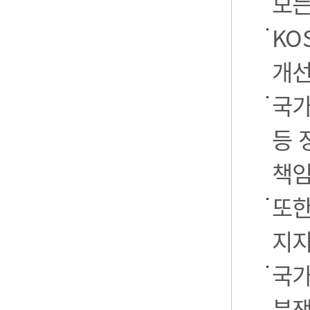
모든
KO
개선
국가
등 
책임
또한
지지
국가
분쟁