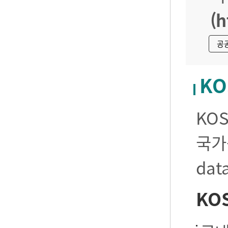
(h
공
KO
KO
국가
da
KO