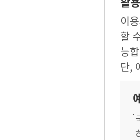
활
이용
할 
능합
단,