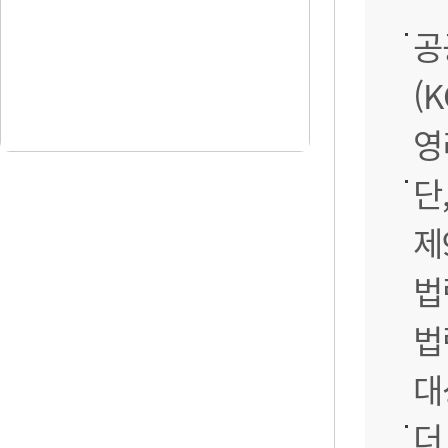
공
(
영
단
제
법
법
대
더