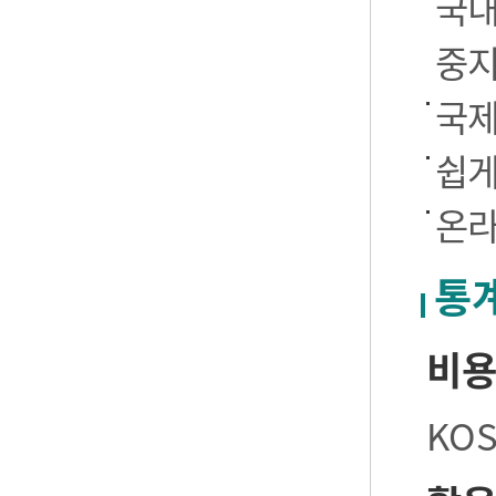
국내
중
국제
쉽게
온라
통
비
KO