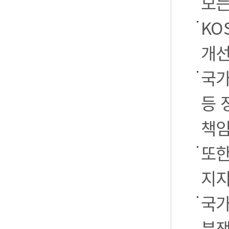
모든
KO
개선
국가
등 
책임
또한
지지
국가
분쟁