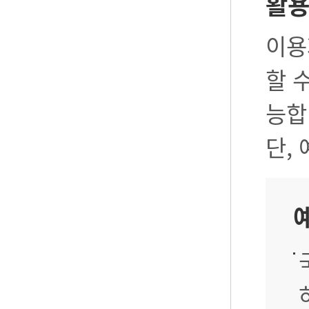
활
이용
할 
능합
단,