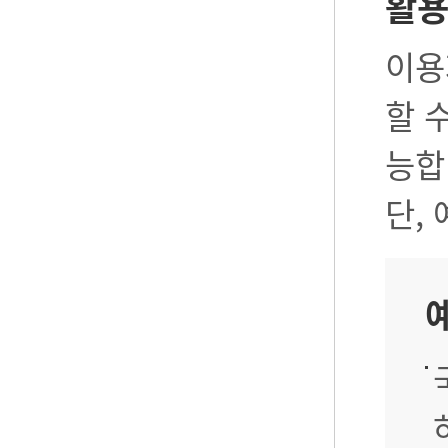
활
이용
할 
능합
단,