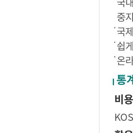
국내
중
국제
쉽게
온라
통
비
KO