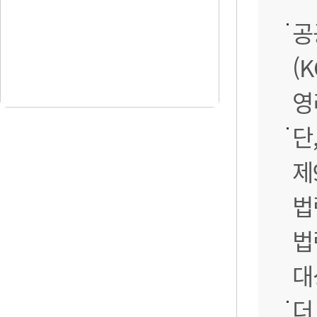
공
(
영
단
제
법
법
대
더