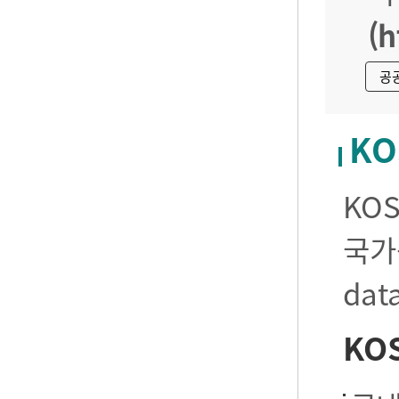
(h
공
KO
KO
국가
da
KO