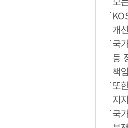
모든
KO
개선
국가
등 
책임
또한
지지
국가
분쟁