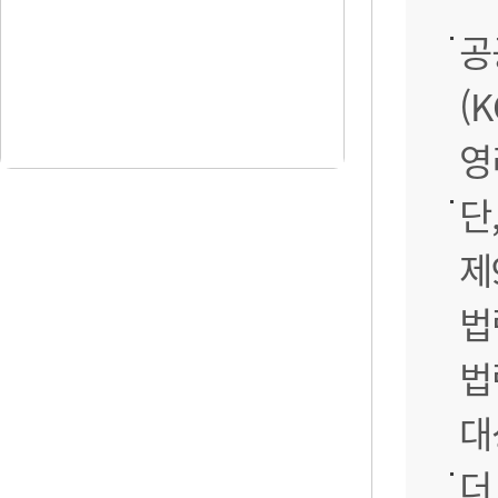
공
(
영
단
제
법
법
대
더