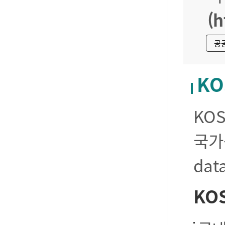
(h
공
KO
KO
국가
da
KO