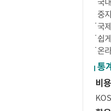
국내
중
국제
쉽게
온라
통
비
KO