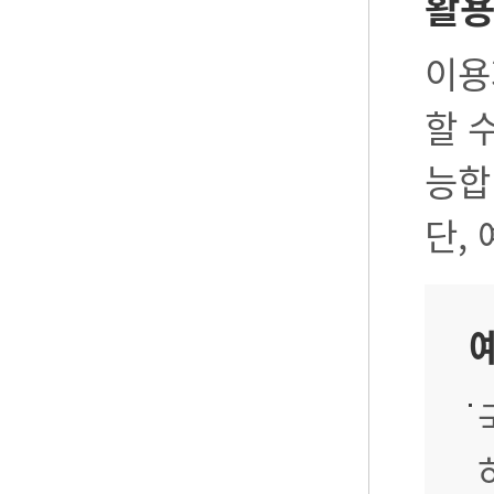
활
이용
할 
능합
단,