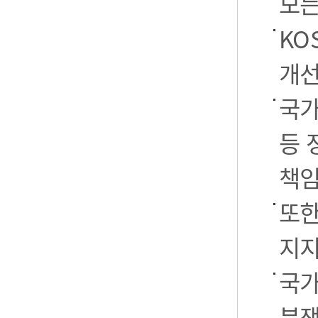
모든
KO
개선
국가
등 
책임
또한
지지
국가
분쟁