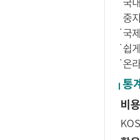
국내
중
국제
쉽게
온라
통
비
KO