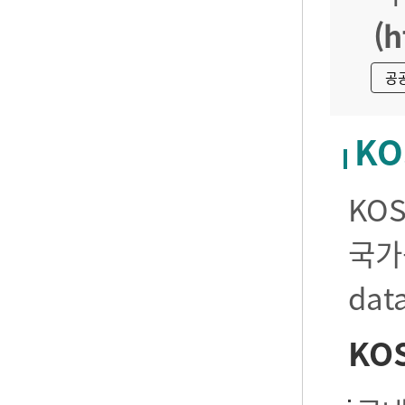
(h
공
KO
KO
국가
da
KO