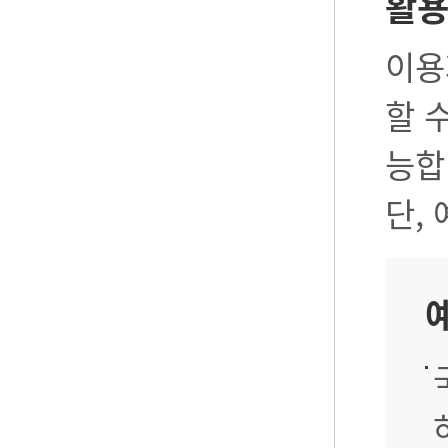
활
이용
할 
능합
단,