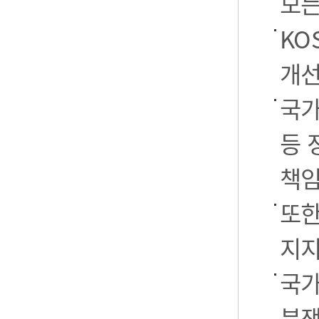
모든
KO
개선
국가
등 
책임
또한
지지
국가
분쟁