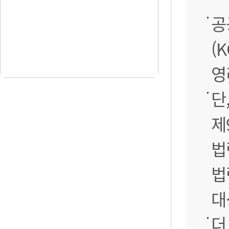
공
(
영
단
제
법
법
대
더