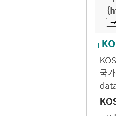
(h
공
KO
KO
국가
da
KO