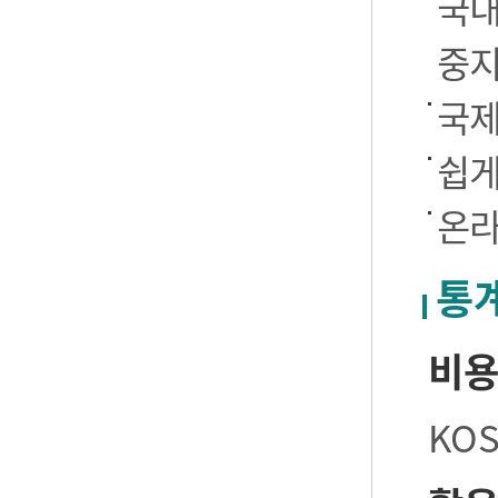
국내
중
국제
쉽게
온라
통
비
KO