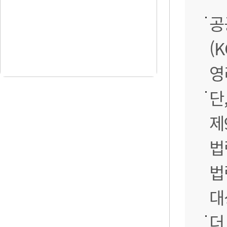
공
(
영
단
제
법
법
대
더