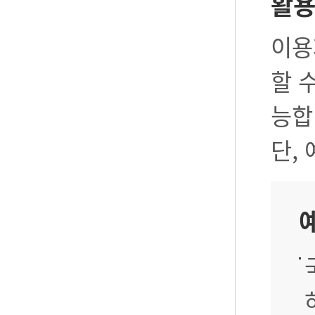
활
이용
할 
능합
단,