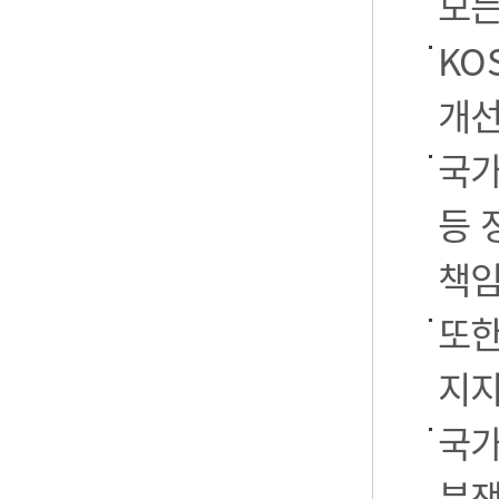
모든
KO
개선
국가
등 
책임
또한
지지
국가
분쟁