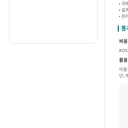
국제
쉽게
온라
통
비용
KO
활용
이용
단,