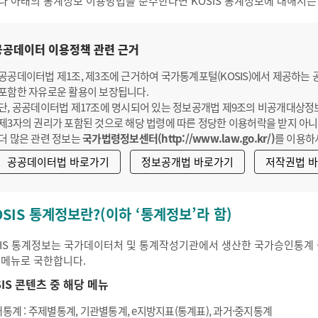
나 아래의 통계정보 이용방법을 준수한다면 KOSIS 통계정보에 대해서는
공공데이터 이용정책 관련 근거
공공데이터법 제1조, 제3조에 근거하여 국가통계포털(KOSIS)에서 제공하는
포함한 자유로운 활용이 보장됩니다.
단, 공공데이터법 제17조에 명시되어 있는 정보공개법 제9조의 비공개대상정
제3자의 권리가 포함된 것으로 해당 법령에 따른 정당한 이용허락을 받지 아니
더 많은 관련 정보는
국가법령정보센터(http://www.law.go.kr/)
를 이용하
공공데이터법 바로가기
정보공개법 바로가기
저작권법 
OSIS 통계정보란?(이하 ‘통계정보’라 함)
SIS 통계정보는 국가데이터처 및 통계작성기관에서 생산한 국가승인통계 중
 메뉴로 국한합니다.
SIS 콘텐츠 중 해당 메뉴
통계 : 주제별통계, 기관별통계, e지방지표(통계표), 과거·중지통계