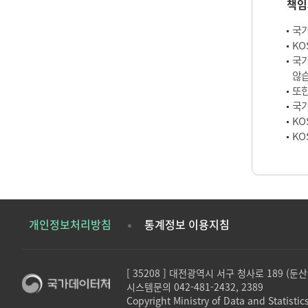
책임
국가
KO
국가
않습
또한
국가
KO
KO
개인정보처리방침
통계정보 이용지침
[ 35208 ] 대전광역시 서구 청사로 189 (
시스템문의 042-481-2432, 2389
Copyright Ministry of Data and Statistics