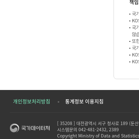
책임
국가
KO
국가
않습
또한
국가
KO
KO
개인정보처리방침
통계정보 이용지침
[ 35208 ] 대전광역시 서구 청사로 189 (
시스템문의 042-481-2432, 2389
Copyright Ministry of Data and Statistics