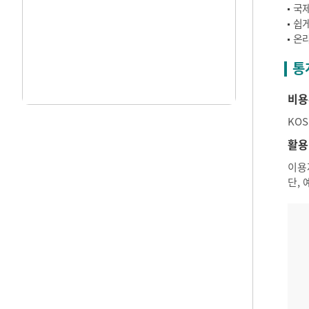
국제
쉽게
온라
통
비용
KO
활용
이용
단,