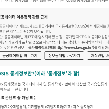
나 아래의 통계정보 이용방법을 준수한다면 KOSIS 통계정보에 대해서는
공공데이터 이용정책 관련 근거
공공데이터법 제1조, 제3조에 근거하여 국가통계포털(KOSIS)에서 제공하는
포함한 자유로운 활용이 보장됩니다.
단, 공공데이터법 제17조에 명시되어 있는 정보공개법 제9조의 비공개대상정
제3자의 권리가 포함된 것으로 해당 법령에 따른 정당한 이용허락을 받지 아니
더 많은 관련 정보는
국가법령정보센터(http://www.law.go.kr/)
를 이용하
공공데이터법 바로가기
정보공개법 바로가기
저작권법 
OSIS 통계정보란?(이하 ‘통계정보’라 함)
SIS 통계정보는 국가데이터처 및 통계작성기관에서 생산한 국가승인통계 중
 메뉴로 국한합니다.
SIS 콘텐츠 중 해당 메뉴
통계 : 주제별통계, 기관별통계, e지방지표(통계표), 과거·중지통계