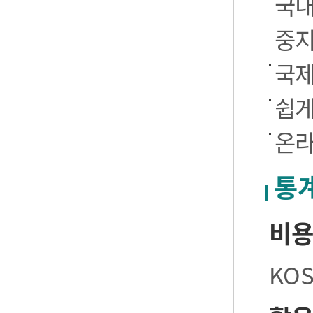
국내
중
국제
쉽게
온라
통
비
KO