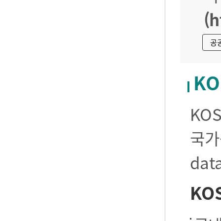
(h
공
KO
KO
국가
da
KO