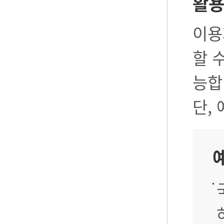
활
이용
할 
능합
단,