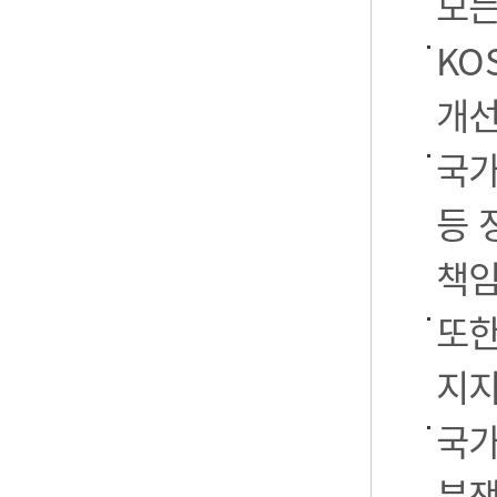
모든
KO
개선
국가
등 
책임
또한
지지
국가
분쟁