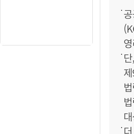
공
(
영
단
제
법
법
대
더