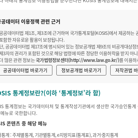
나 아래의 통계정보 이용방법을 준수한다면 KOSIS 통계정보에 대해서는
공공데이터 이용정책 관련 근거
공공데이터법 제1조, 제3조에 근거하여 국가통계포털(KOSIS)에서 제공하는
포함한 자유로운 활용이 보장됩니다.
단, 공공데이터법 제17조에 명시되어 있는 정보공개법 제9조의 비공개대상정
제3자의 권리가 포함된 것으로 해당 법령에 따른 정당한 이용허락을 받지 아니
더 많은 관련 정보는
국가법령정보센터(http://www.law.go.kr/)
를 이용하
공공데이터법 바로가기
정보공개법 바로가기
저작권법 
OSIS 통계정보란?(이하 ‘통계정보’라 함)
SIS 통계정보는 국가데이터처 및 통계작성기관에서 생산한 국가승인통계 중
 메뉴로 국한합니다.
SIS 콘텐츠 중 해당 메뉴
통계 : 주제별통계, 기관별통계, e지방지표(통계표), 과거·중지통계