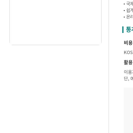
국제
쉽게
온라
통
비용
KO
활용
이용
단,