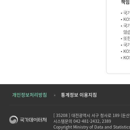
책임
국가
KO
국가
않습
또한
국가
KO
KO
개인정보처리방침
통계정보 이용지침
[ 35208 ] 대전광역시 서구 청사로 189 (
시스템문의 042-481-2432, 2389
Copyright Ministry of Data and Statistics