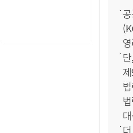
공
(
영
단
제
법
법
대
더