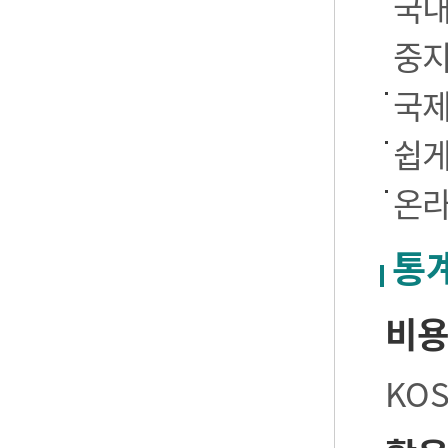
국내
중
국제
쉽게
온라
통
비
KO