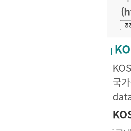
(h
공
KO
KO
국가
da
KO