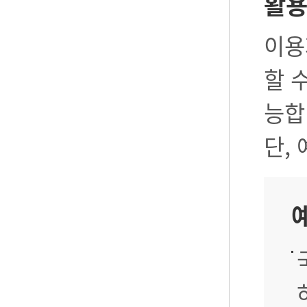
활
이용
할 
능합
단,