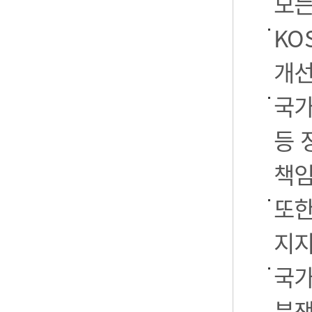
모든
KO
개선
국가
등 
책임
또한
지지
국가
분쟁