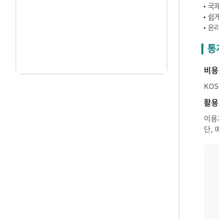
국제
쉽게
온라
통
비용
KO
활용
이용
단,