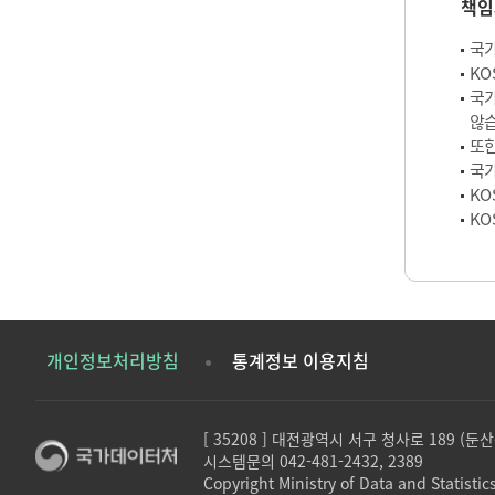
책임
국가
KO
국가
않습
또한
국가
KO
KO
개인정보처리방침
통계정보 이용지침
[ 35208 ] 대전광역시 서구 청사로 189 (
시스템문의 042-481-2432, 2389
Copyright Ministry of Data and Statistics