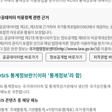
나 아래의 통계정보 이용방법을 준수한다면 KOSIS 통계정보에 대해서는
공공데이터 이용정책 관련 근거
공공데이터법 제1조, 제3조에 근거하여 국가통계포털(KOSIS)에서 제공하는
포함한 자유로운 활용이 보장됩니다.
단, 공공데이터법 제17조에 명시되어 있는 정보공개법 제9조의 비공개대상정
제3자의 권리가 포함된 것으로 해당 법령에 따른 정당한 이용허락을 받지 아니
더 많은 관련 정보는
국가법령정보센터(http://www.law.go.kr/)
를 이용하
공공데이터법 바로가기
정보공개법 바로가기
저작권법 
OSIS 통계정보란?(이하 ‘통계정보’라 함)
SIS 통계정보는 국가데이터처 및 통계작성기관에서 생산한 국가승인통계 중
 메뉴로 국한합니다.
SIS 콘텐츠 중 해당 메뉴
통계 : 주제별통계, 기관별통계, e지방지표(통계표), 과거·중지통계