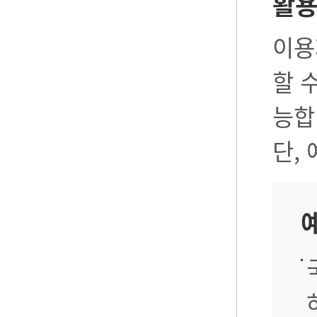
활
이용
할 
능합
단,