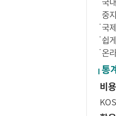
국내
중
국제
쉽게
온라
통
비
KO