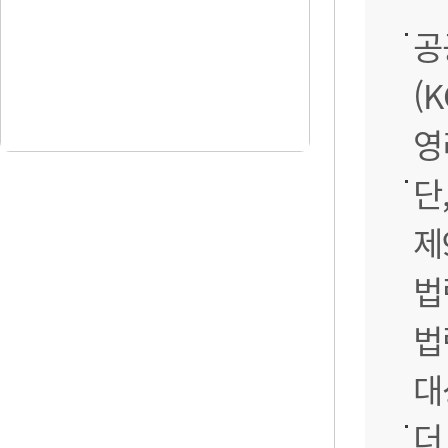
공
(
영
단
제
법
법
대
더