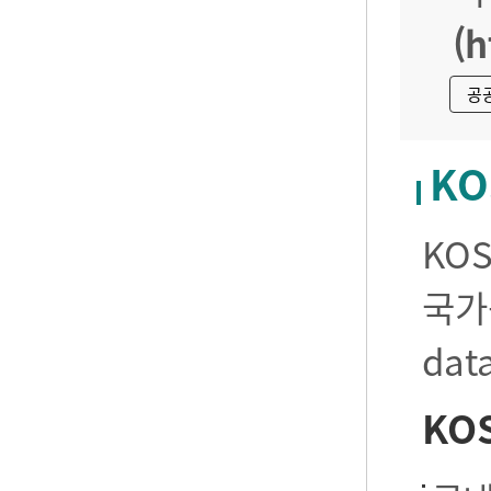
(h
공
KO
KO
국가
da
KO