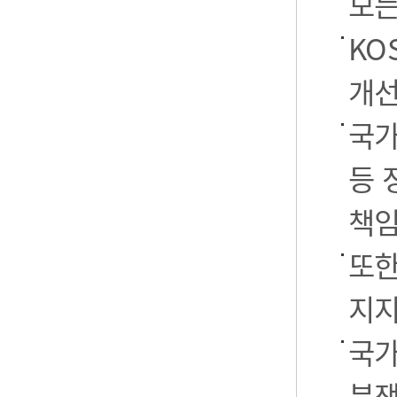
모든
KO
개선
국가
등 
책임
또한
지지
국가
분쟁