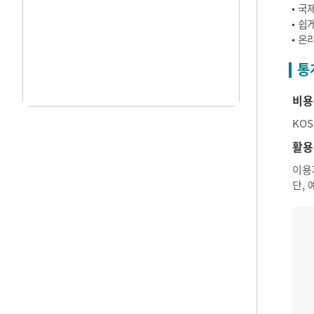
국제
쉽게
온라
통
비용
KO
활용
이용
단,