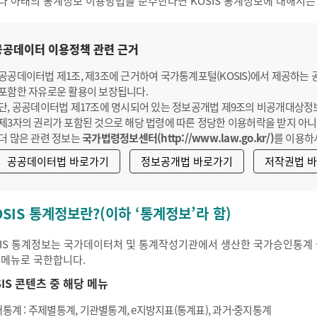
나 아래의 통계정보 이용방법을 준수한다면 KOSIS 통계정보에 대해서는
공공데이터 이용정책 관련 근거
공공데이터법 제1조, 제3조에 근거하여 국가통계포털(KOSIS)에서 제공하는
포함한 자유로운 활용이 보장됩니다.
단, 공공데이터법 제17조에 명시되어 있는 정보공개법 제9조의 비공개대상정
제3자의 권리가 포함된 것으로 해당 법령에 따른 정당한 이용허락을 받지 아니
더 많은 관련 정보는
국가법령정보센터(http://www.law.go.kr/)
를 이용하
공공데이터법 바로가기
정보공개법 바로가기
저작권법 
OSIS 통계정보란?(이하 ‘통계정보’라 함)
SIS 통계정보는 국가데이터처 및 통계작성기관에서 생산한 국가승인통계 중
 메뉴로 국한합니다.
SIS 콘텐츠 중 해당 메뉴
통계 : 주제별통계, 기관별통계, e지방지표(통계표), 과거·중지통계