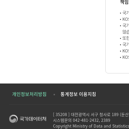
책임
국가
KO
국가
않습
또한
국가
KO
KO
개인정보처리방침
통계정보 이용지침
[ 35208 ] 대전광역시 서구 청사로 189 (
시스템문의 042-481-2432, 2389
Copyright Ministry of Data and Statistics