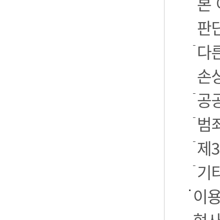
본
판
다
손
공
범
제
기
이용