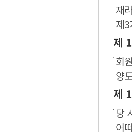
재라
제3
제 
회원
양도
제 
당 
어떠