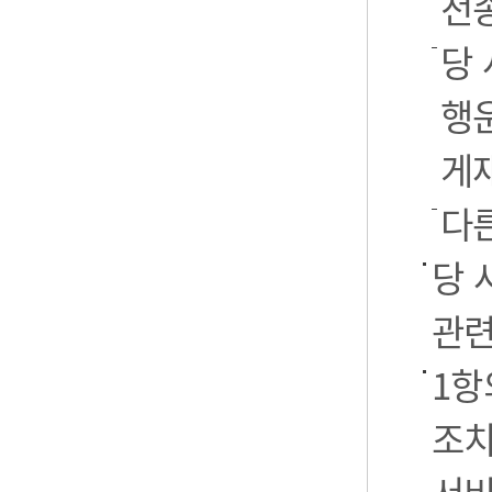
전
당 
행운
게
다
당 
관련
1항
조치