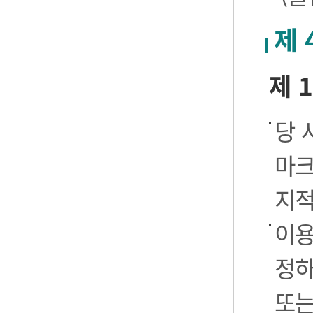
제 
제 
당 
마크
지적
이용
정하
또는