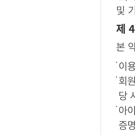
및 
제 
본 
이용
회원
당 
아이
증명