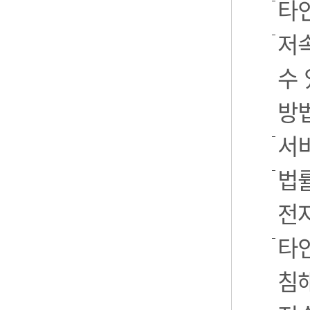
타
저
수 
방
서
법률
전
타인
침