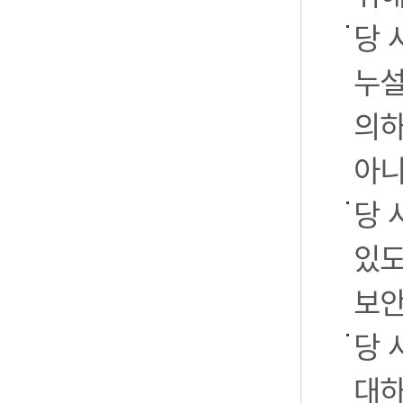
당 
누설
의하
아니
당 
있도
보안
당 
대하