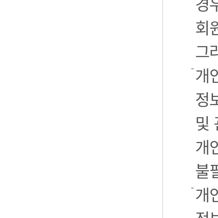
경우
회
그
개
정
및
개
불
개