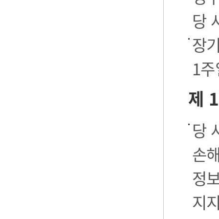
당 
장기
1주
제 
당 
손해
정보
지지