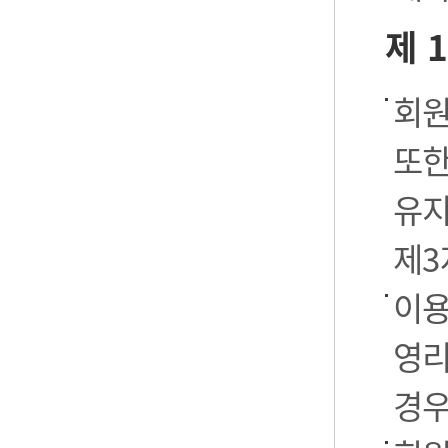
제 
회원
또한
유지
제3
이용
영리
경우