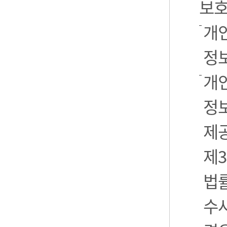
보호
개
정
개
정보
제
제3
법
수