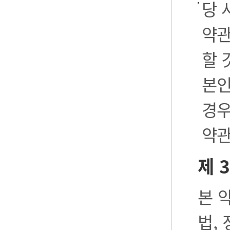
당 
약관
할 
본인
경우
약관
제 
본 
법,