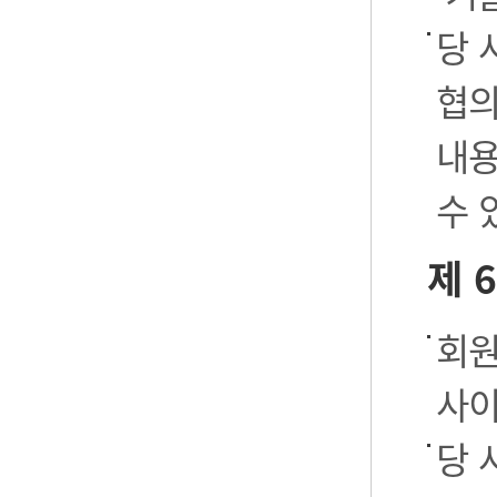
당 
협의
내용
수 
제 
회원
사이
당 