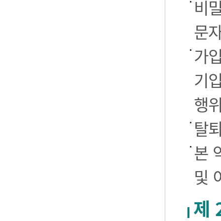
비밀
문자
가입
기입
행
탈퇴
본 
및 
제 