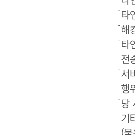
타
해
타
전
서
행
당
기
(불