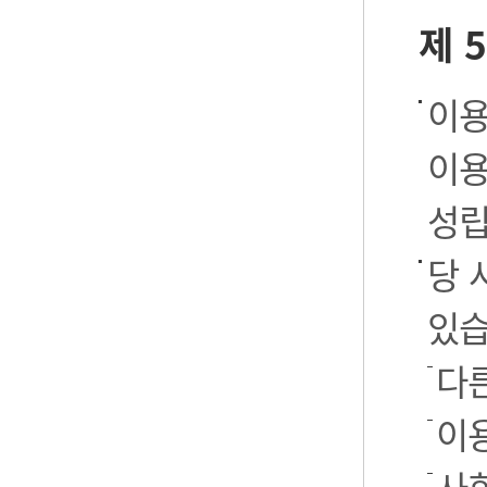
제 
이용
이용
성립
당 
있습
다
이