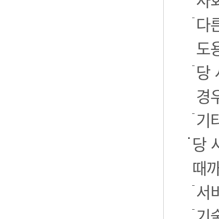
사
다
도
당
경
기
당 
때까
서
기