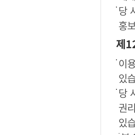
당 
홍보
제1
이용
있습
당 
권리
있습