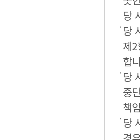
못한
당 
당 
제2
합니
당 
중단
책임
당 
경우