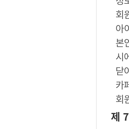
정
회
아
본
시
닫
카
회
제 