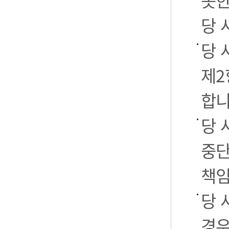
못한
당 
당 
제2
합니
당 
중단
책임
당 
경우