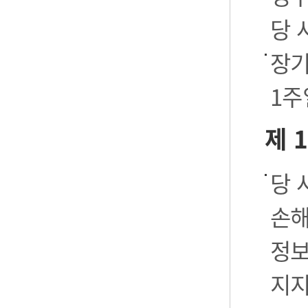
당 
장기
1주
제 
당 
손해
정보
지지