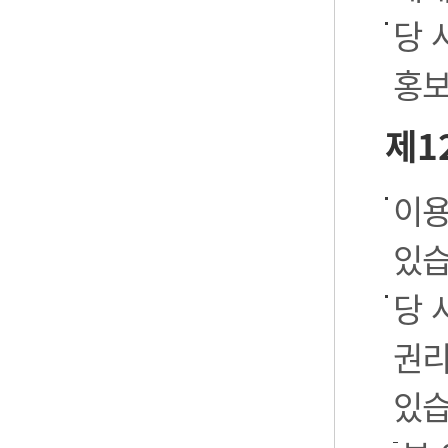
당 
홍보
제1
이용
있습
당 
권리
있습