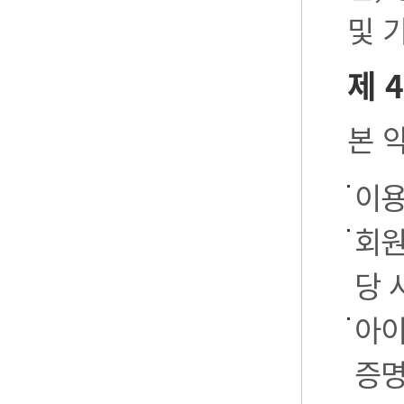
및 
제 
본 
이용
회원
당 
아이
증명