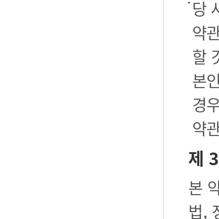
당 
약관
할 
본인
경우
약관
제 
본 
법,