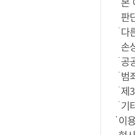
본
판
다
손
공
범
제
기
이용