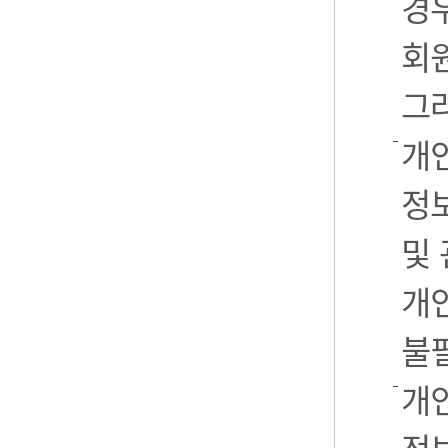
경우
회
그
개
정
및
개
불
개