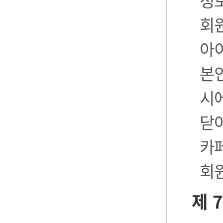
정
회
아
본
시
닫
카
회
제 