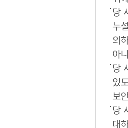
당 
누설
의하
아니
당 
있도
보안
당 
대하