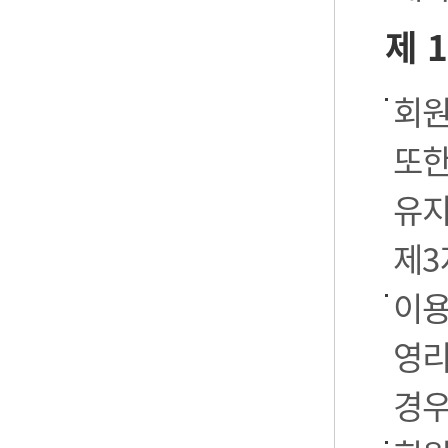
제 
회원
또한
유지
제3
이용
영리
경우