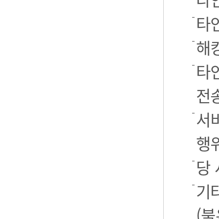
타
해
타
전
서
행
당
기
(불