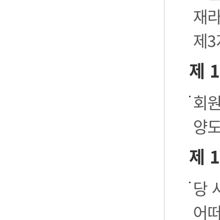
재라
제3
제 
회원
양도
제 
당 
어떠