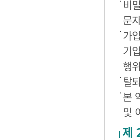
비밀
문자
가입
기입
행
탈퇴
본 
및 
제 