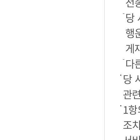
전
당 
행운
게
다
당 
관련
1항
조치