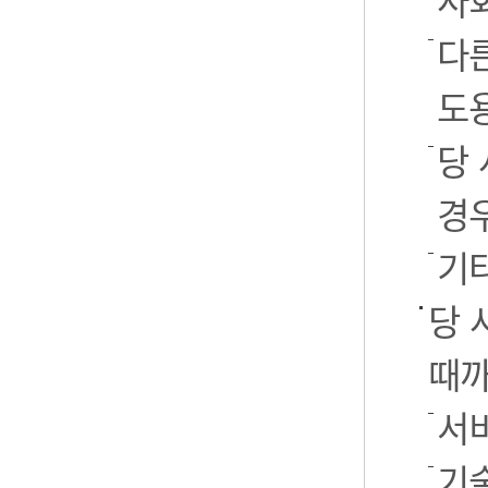
사
다
도
당
경
기
당 
때까
서
기