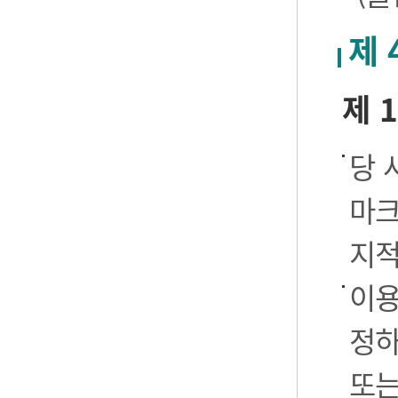
제 
제 
당 
마크
지적
이용
정하
또는