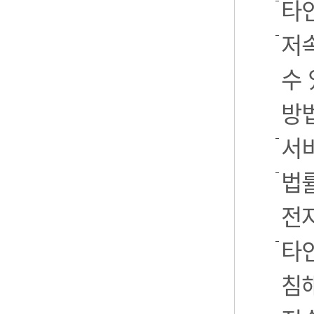
타
저
수 
방
서
법률
전
타인
침