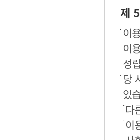
제 
이용
이용
성립
당 
있습
다
이