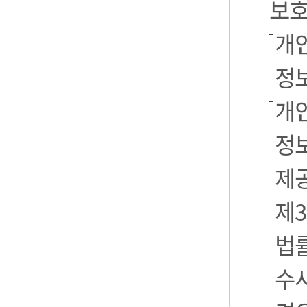
보호
개
정
개
정보
제
제3
법
수