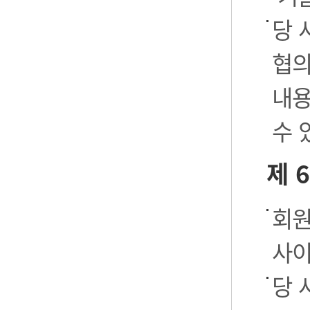
당 
협의
내용
수 
제 
회원
사이
당 