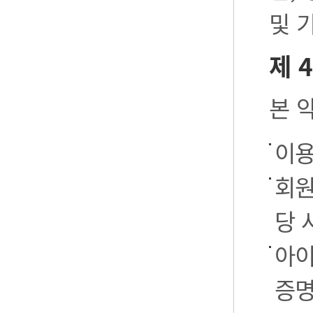
및 
제 
본 
이용
회원
당 
아이
증명