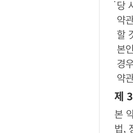
당 
약관
할 
본인
경우
약관
제 
본 
법,