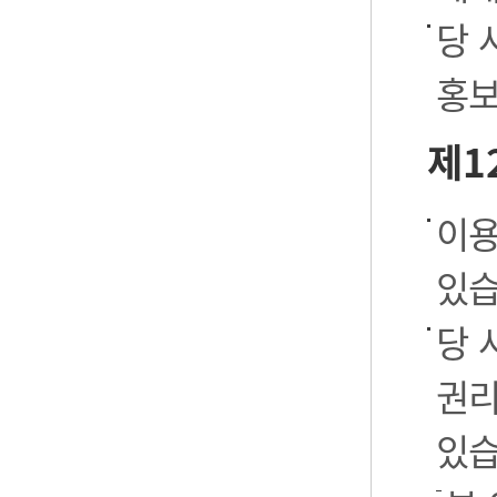
당 
홍보
제1
이용
있습
당 
권리
있습