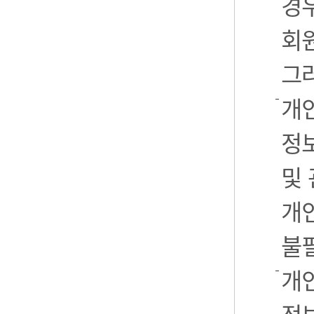
경우
회
그
개
정
및
개
불
개