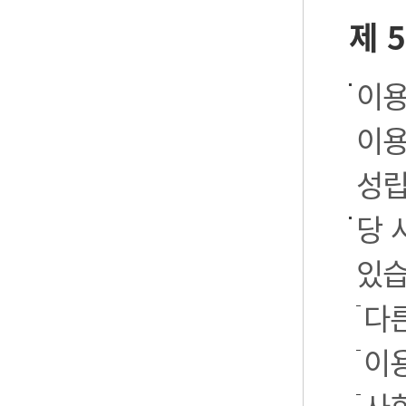
제 
이용
이용
성립
당 
있습
다
이