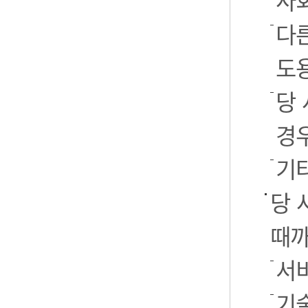
사
다
도
당
경
기
당 
때까
서
기