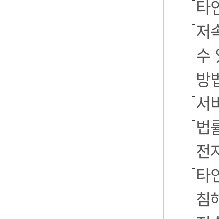
타
저
수 
방
서
법률
전
타인
침