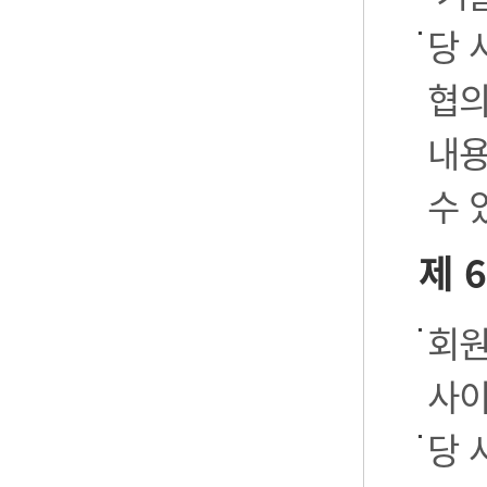
당 
협의
내용
수 
제 
회원
사이
당 