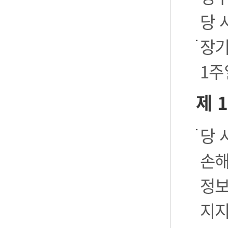
당 
장기
1주
제 
당 
손해
정보
지지