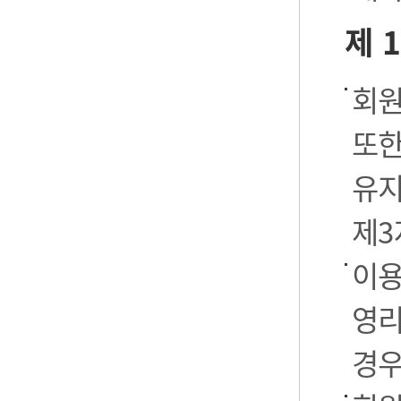
제 
회원
또한
유지
제3
이용
영리
경우