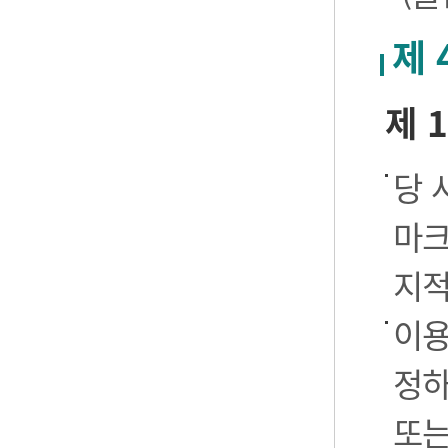
제 
제 
당 
마크
지적
이용
정하
또는