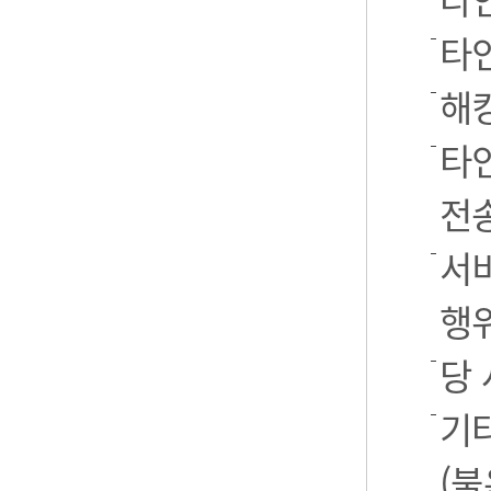
타
해
타
전
서
행
당
기
(불