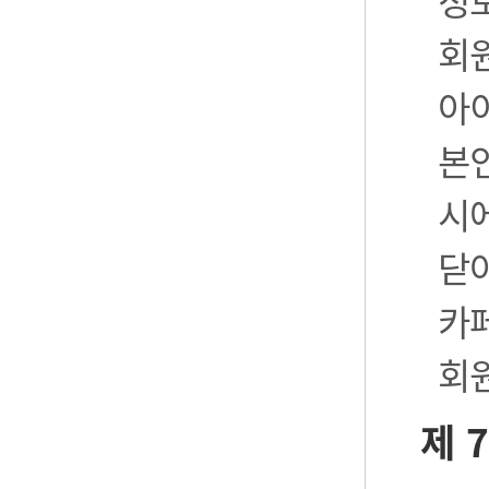
정
회
아
본
시
닫
카
회
제 