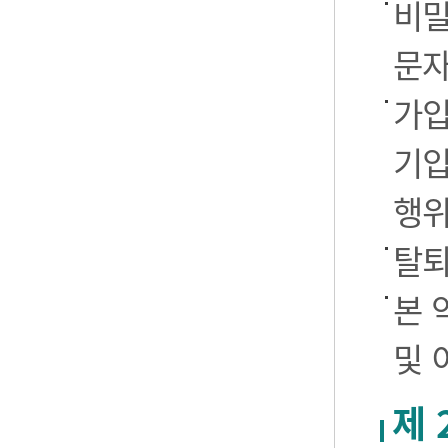
비밀
문자
가입
기입
행
탈퇴
본 
및 
제 