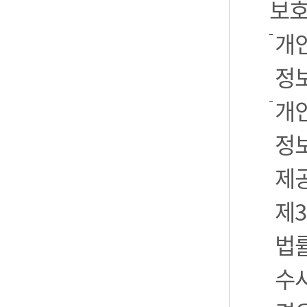
보호
개
정
개
정보
제
제3
법
수