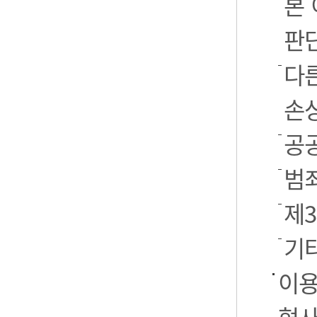
본
판
다
손
공
범
제
기
이용