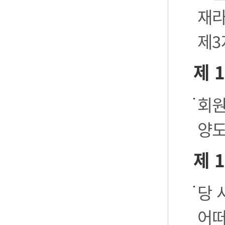
재라
제3
제 
회원
양도
제 
당 
어떠