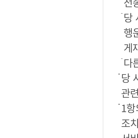
전
당 
행운
게
다
당 
관련
1항
조치