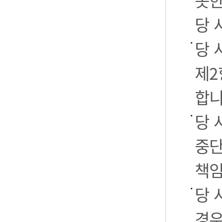
못한
당 
당 
제2
합니
당 
중단
책임
당 
경우