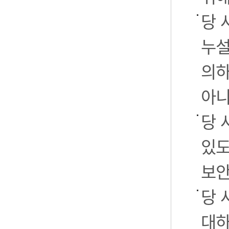
당 
누설
의하
아니
당 
있도
보안
당 
대하