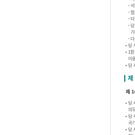
서
법
타
당
기
다
당 
1항
이용
당 
제
제 1
당 
의무
당 
국가
당 