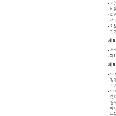
가입
비밀
회원
경우
회원
관한
제 
서비
제1
제 
당 
장애
관련
당 
중지
경우
메시
부담