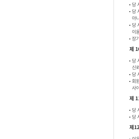
당 
당 
아
당 
이용
장기
제 
당 
신뢰
당 
회원
사이
제 
당 
당 
제1
이용