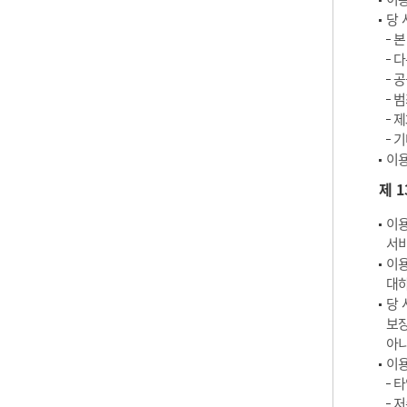
당 
본
다
공
범
제
기
이용
제 
이용
서비
이용
대하
당 
보장
아
이용
타
저