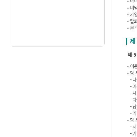
아이
비밀
가입
탈퇴
본 
제
제 
이용
당 
다
이
사
다
당
기
당 
서
기