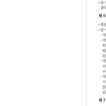
당 
경우
제 
회원
당 
개
개
회
범
당
개
서
수
개
수
알
공
제 