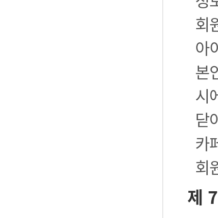
정
회
아
본
시
닫
카
회
제 