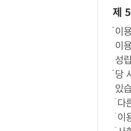
제 
이용
이용
성립
당 
있습
다
이