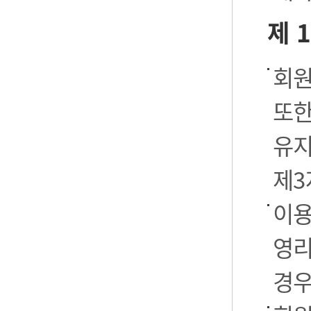
제 
회원
또한
유지
제3
이용
영리
경우