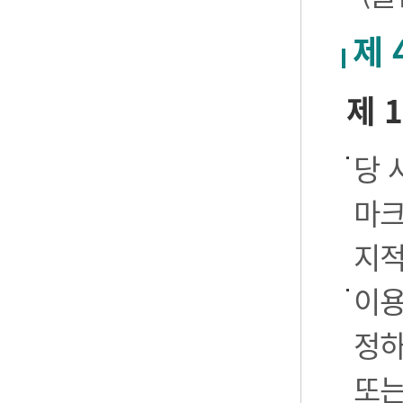
제 
제 
당 
마크
지적
이용
정하
또는