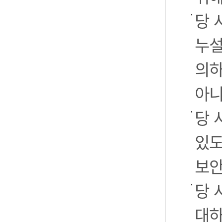
당 
누설
의하
아니
당 
있도
보안
당 
대하