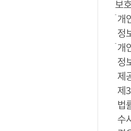
보호
개
정
개
정보
제
제3
법
수