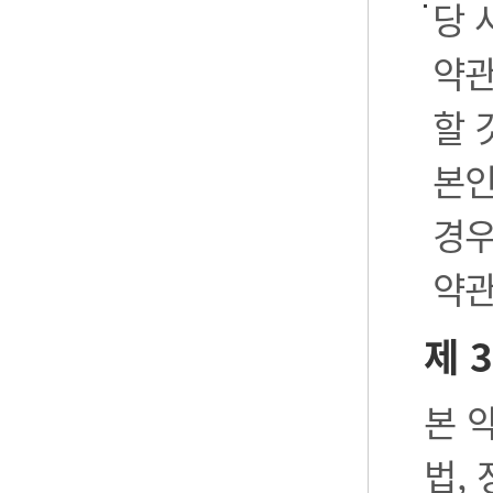
당 
약관
할 
본인
경우
약관
제 
본 
법,