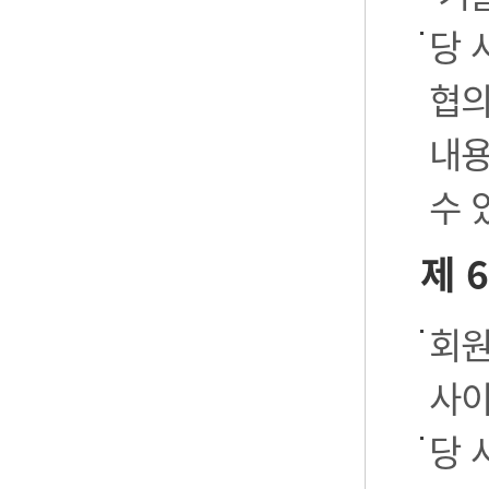
당 
협의
내용
수 
제 
회원
사이
당 