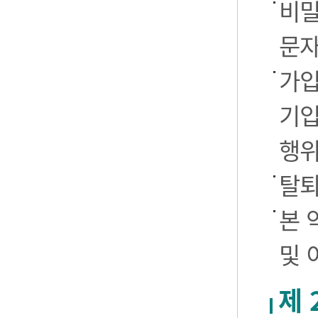
비밀
문자
가입
기입
행
탈퇴
본 
및 
제 