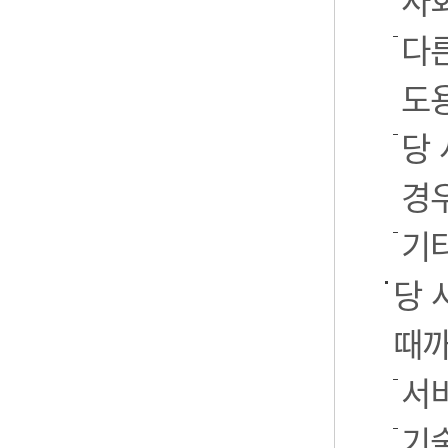
사
다
도
당
경
기
당 
때까
서
기