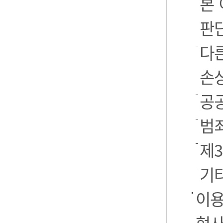
본
판
다
손
공
범
제
기
이용