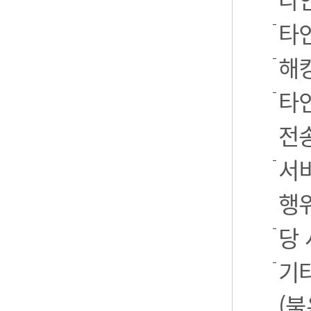
타
해
타
전
서
행
당
기
(불