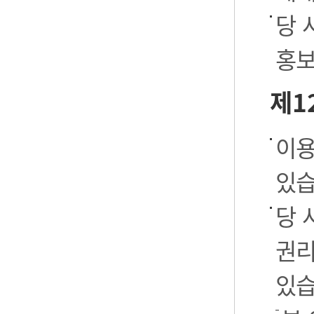
당 
홍보
제1
이용
있습
당 
권리
있습