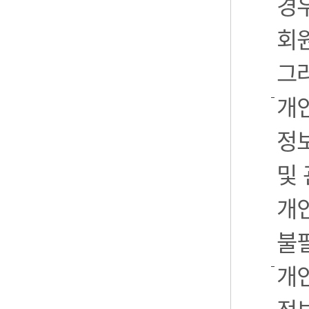
경우
회
그
개
정
및
개
불
개