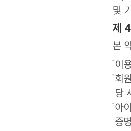
및 
제 
본 
이용
회원
당 
아이
증명