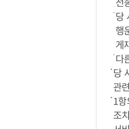
전
당 
행운
게
다
당 
관련
1항
조치