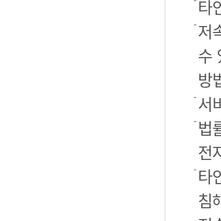
타
저
수 
방
서
법률
전
타인
침