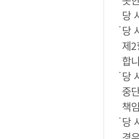
못한
당 
당 
제2
합니
당 
중단
책임
당 
경우