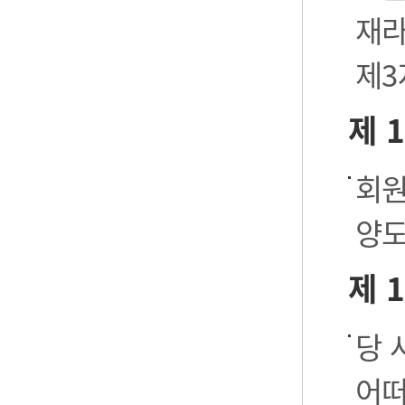
재라
제3
제 
회원
양도
제 
당 
어떠