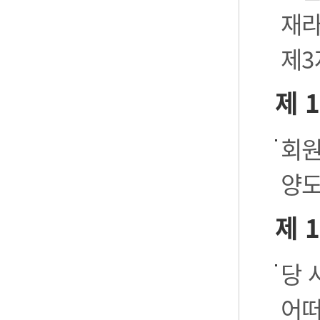
재라
제3
제 
회원
양도
제 
당 
어떠