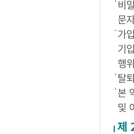
비밀
문자
가입
기입
행
탈퇴
본 
및 
제 