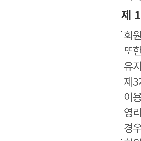
제 
회원
또한
유지
제3
이용
영리
경우