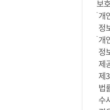
보호
개
정
개
정보
제
제3
법
수