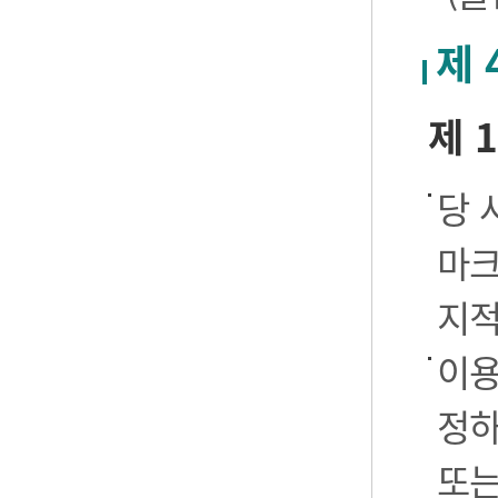
제 
제 
당 
마크
지적
이용
정하
또는