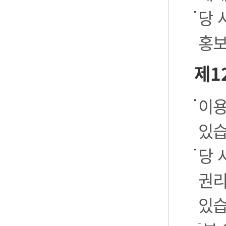
당 
홍보
제1
이용
있습
당 
권리
있습