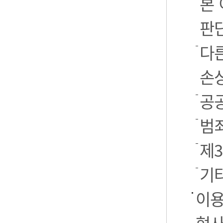
본
판
다
손
공
범
제
기
이용