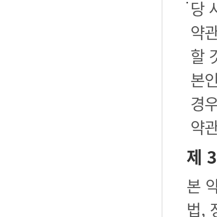
당 
약관
할 
본인
경우
약관
제 
본 
법,