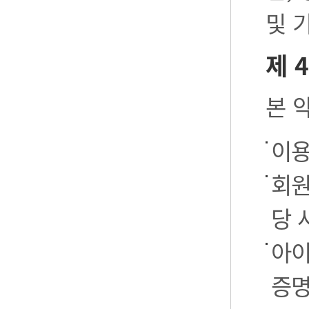
및 
제 
본 
이용
회원
당 
아이
증명