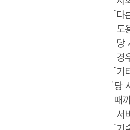
사
다
도
당
경
기
당 
때까
서
기