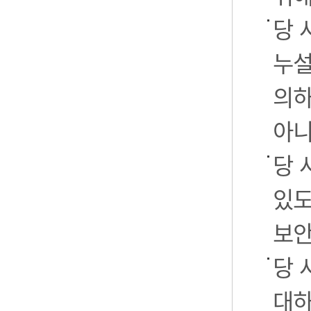
당 
누설
의하
아니
당 
있도
보안
당 
대하