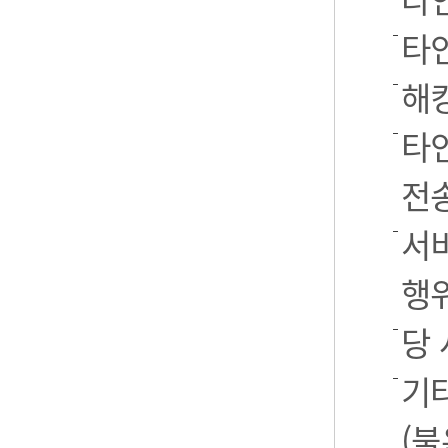
타
해
타
전
서
행
당
기
(불