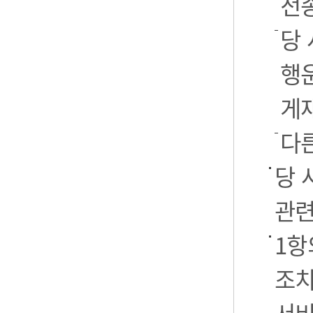
전
당 
행운
게
다
당 
관련
1항
조치