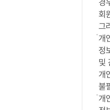
경우
회
그
개
정
및
개
불
개