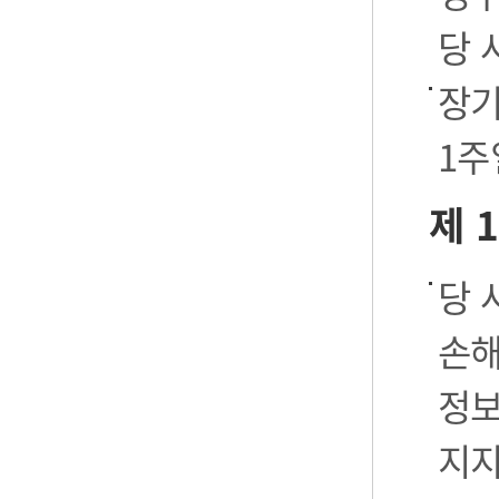
당 
장기
1주
제 
당 
손해
정보
지지