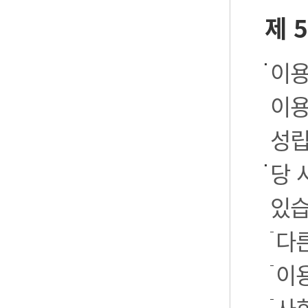
제 
이용
이용
성립
당 
있습
다
이