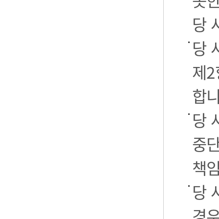
못한
당 
당 
제2
합니
당 
중단
책임
당 
경우