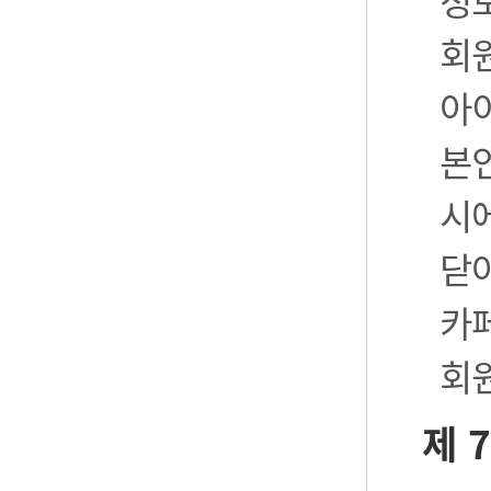
정
회
아
본
시
닫
카
회
제 