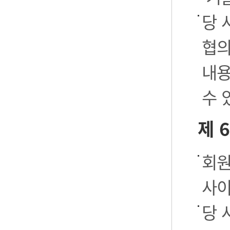
당 
협의
내용
수 
제 
회원
사이
당 