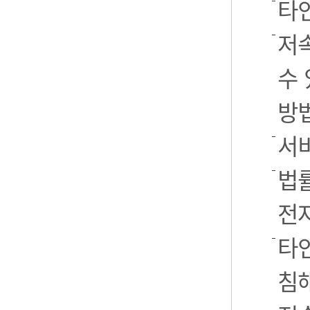
타
저
수 
방
서
법률
전
타인
침