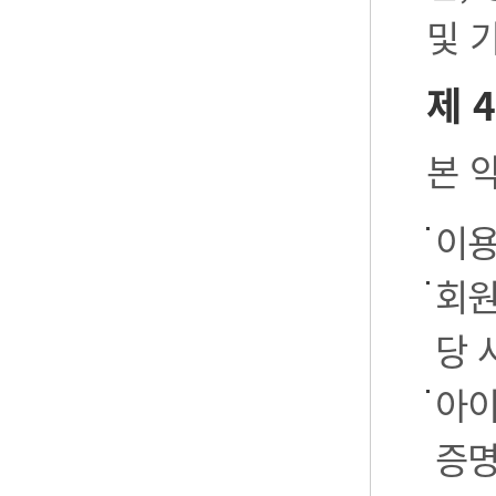
및 
제 
본 
이용
회원
당 
아이
증명