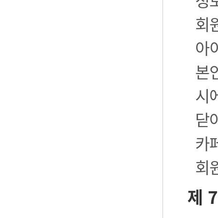
정
회
아
본
시
닫
카
회
제 