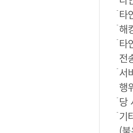
타
해
타
전
서
행
당
기
(불