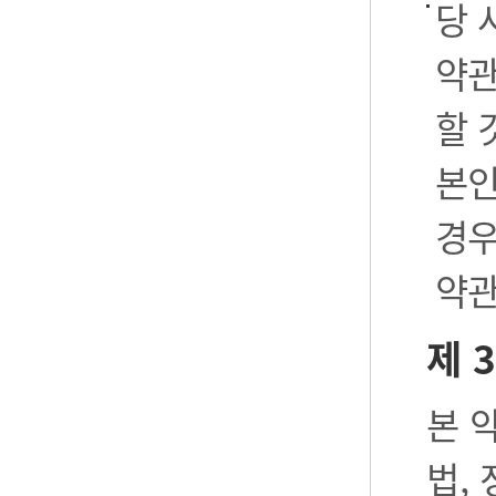
당 
약관
할 
본인
경우
약관
제 
본 
법,