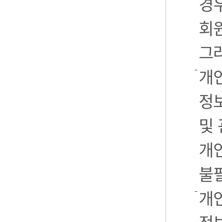
경우
회
그
개
정
및
개
불
개