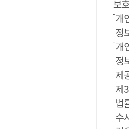
보호
개
정
개
정보
제
제3
법
수