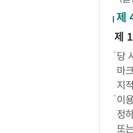
제 
제 
당 
마크
지적
이용
정하
또는