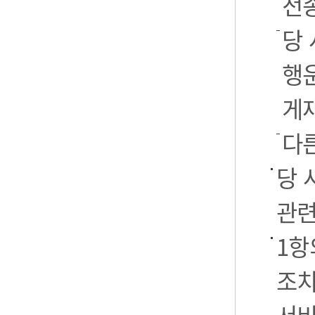
전
당 
행운
게
다
당 
관련
1항
조치