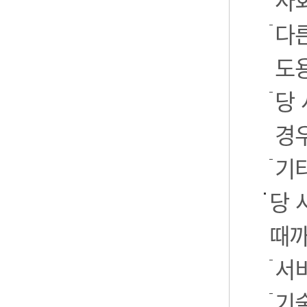
사
다
도
당
경
기
당 
때까
서
기