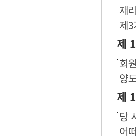
재라
제3
제 
회원
양도
제 
당 
어떠