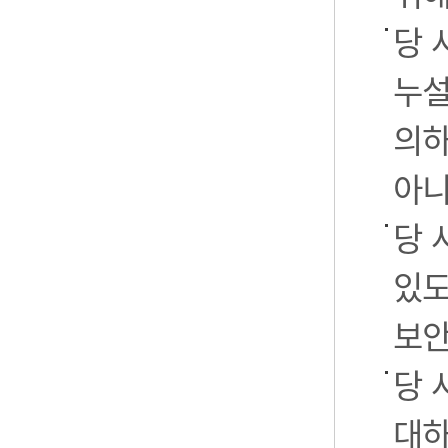
당 
누설
의하
아니
당 
있도
보안
당 
대하