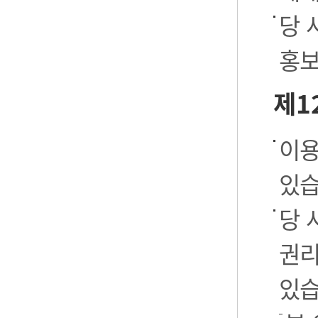
당 
홍보
제1
이용
있습
당 
권리
있습