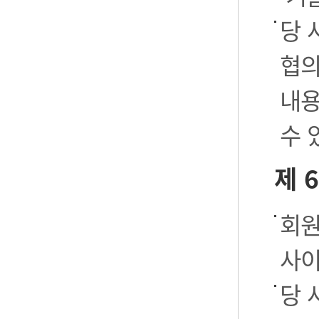
당 
협의
내용
수 
제 
회원
사이
당 