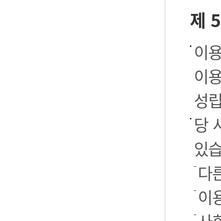
제 
이용
이용
성립
당 
있습
다
이