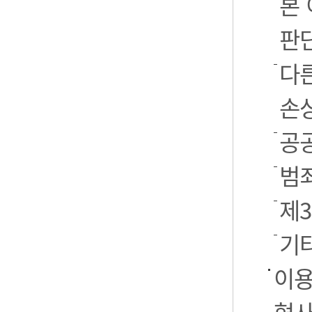
본
판
다
손
공
범
제
기
이용