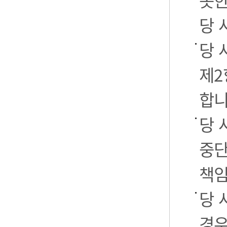
못한
당 
당 
제2
합니
당 
중단
책임
당 
경우