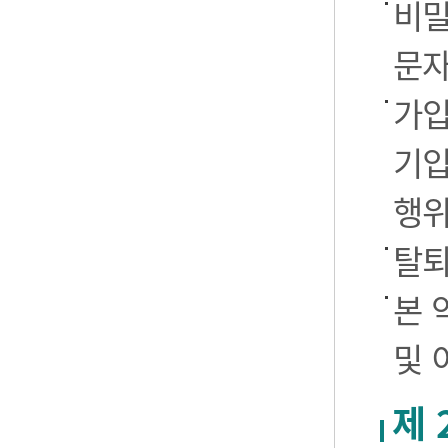
비밀
문자
가입
기입
행
탈퇴
본 
및 
제 