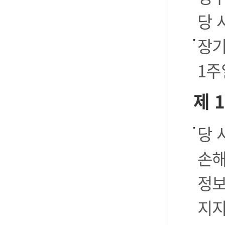
당 
장기
1주
제 
당 
손해
정보
지지