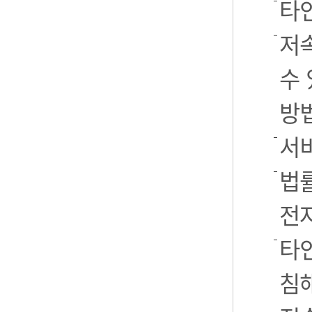
타
저
수 
방
서
법률
전
타인
침