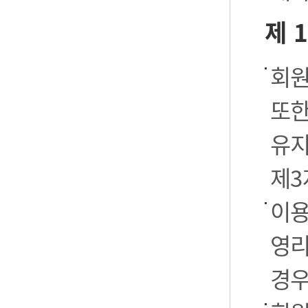
제 
회원
또한
유지
제3
이용
영리
경우