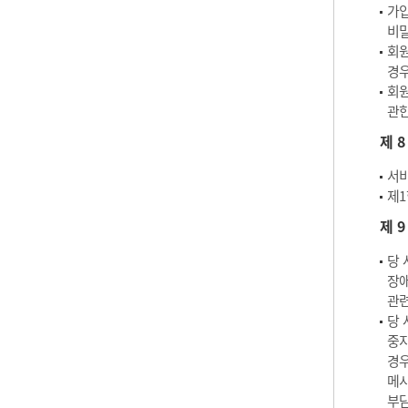
가입
비밀
회원
경우
회원
관한
제 
서비
제1
제 
당 
장애
관련
당 
중지
경우
메시
부담