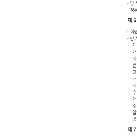
당 
경우
제 
회원
당 
개
개
회
범
당
개
서
수
개
수
알
공
제 