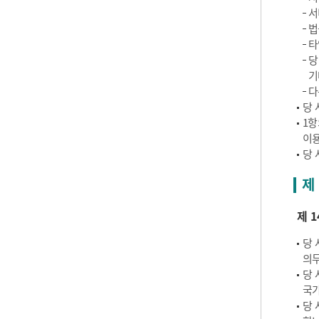
서
법
타
당
기
다
당 
1항
이용
당 
제
제 1
당 
의무
당 
국가
당 