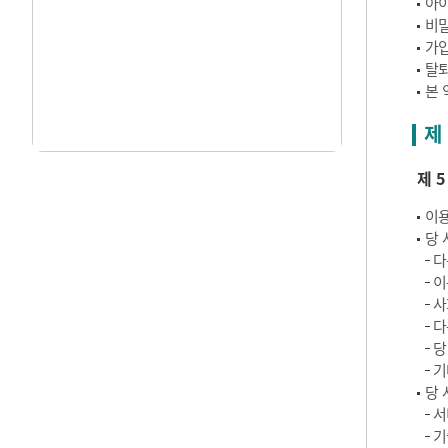
아이
비밀
가입
탈퇴
본 
제
제 
이용
당 
다
이
사
다
당
기
당 
서
기