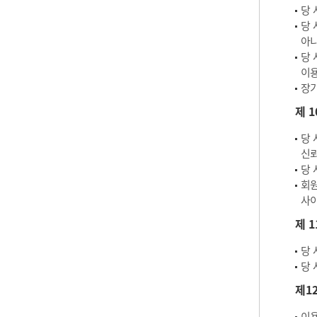
당 
당 
아
당 
이용
장기
제 
당 
신뢰
당 
회원
사이
제 
당 
당 
제1
이용