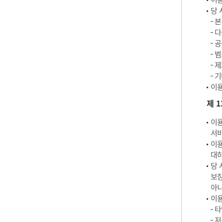
당 
본
다
공
범
제
기
이용
제 
이용
서비
이용
대하
당 
보장
아
이용
타
저