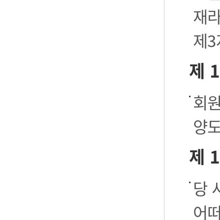
재라
제3
제 
회원
양도
제 
당 
어떠