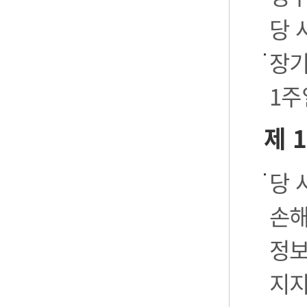
당 
장기
1주
제 
당 
손해
정보
지지