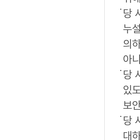
당 
누설
의하
아니
당 
있도
보안
당 
대하