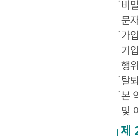
비밀
문자
가입
기입
행
탈퇴
본 
및 
제 