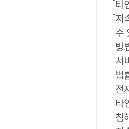
타
저
수 
방
서
법률
전
타인
침