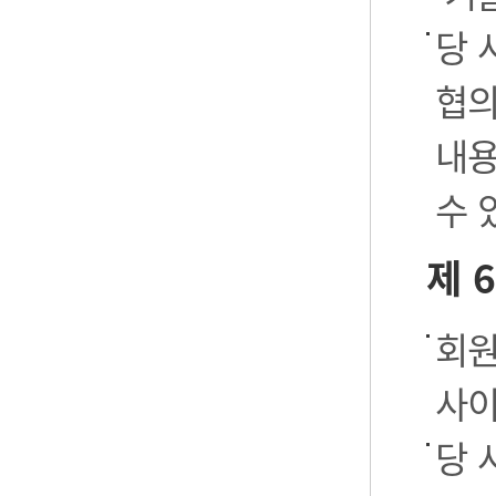
당 
협의
내용
수 
제 
회원
사이
당 