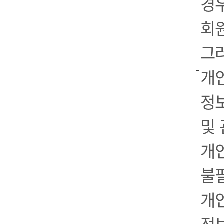
경우
회
그
개
정
및
개
불
개