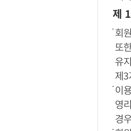
제 
회원
또한
유지
제3
이용
영리
경우