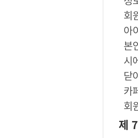
정
회
아
본
시
닫
카
회
제 