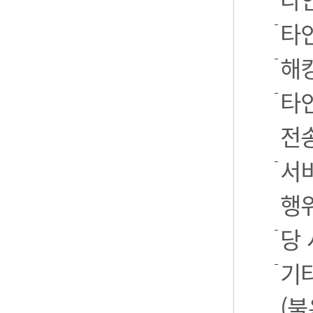
타
해
타
전
서
행
당
기
(불