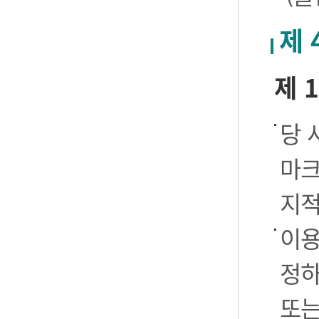
제 
제 
당 
마크
지적
이용
정하
또는