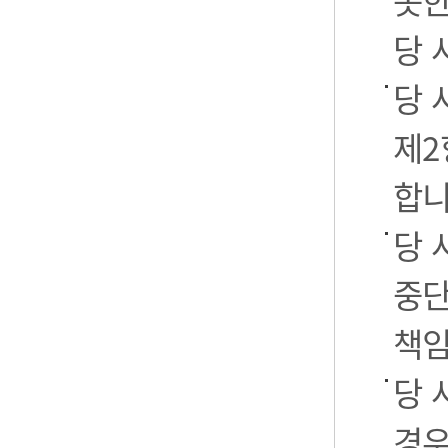
못한
당 
당 
제2
합니
당 
중단
책임
당 
경우