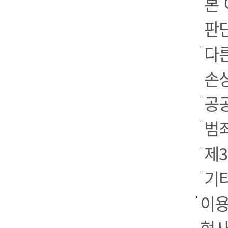
본
판
다
손
공
범
제
기
이용