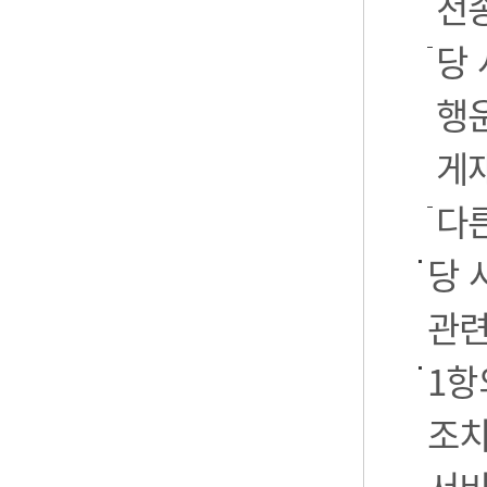
전
당 
행운
게
다
당 
관련
1항
조치