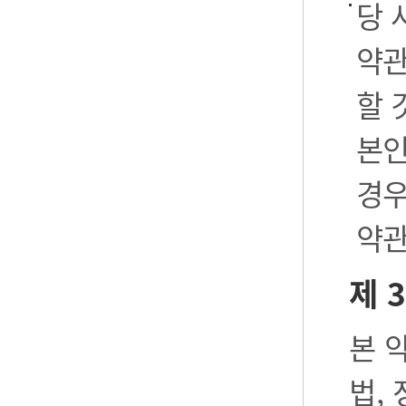
당 
약관
할 
본인
경우
약관
제 
본 
법,