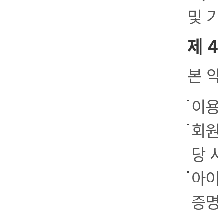
및 
제 
본 
이용
회원
당 
아이
증명