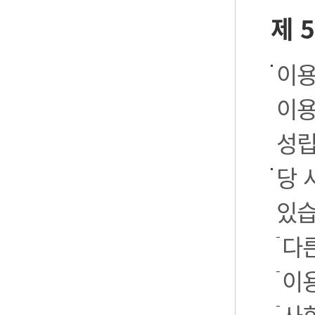
제 
이용
이용
성립
당 
있습
다
이