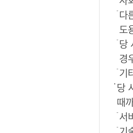
사
다
도
당
경
기
당 
때까
서
기