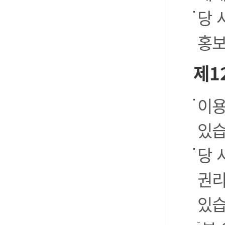
당 
홍보
제1
이용
있습
당 
권리
있습