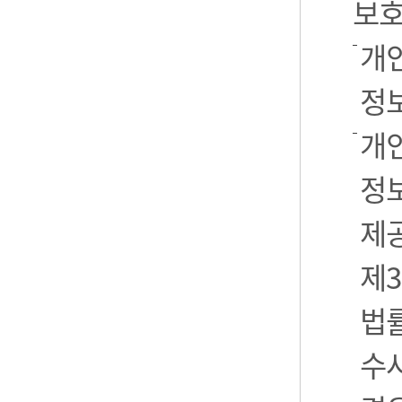
보호
개
정
개
정보
제
제3
법
수