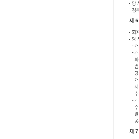
당 
경우
제 
회원
당 
개
개
회
범
당
개
서
수
개
수
알
공
제 