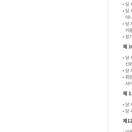
당 
당 
아
당 
이용
장기
제 
당 
신뢰
당 
회원
사이
제 
당 
당 
제1
이용