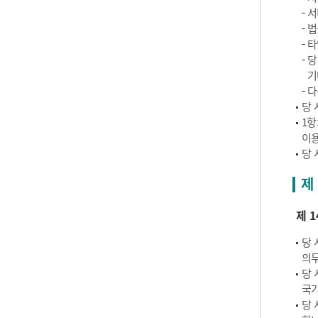
서
법
타
당
기
다
당 
1항
이용
당 
제
제 1
당 
의무
당 
국가
당 