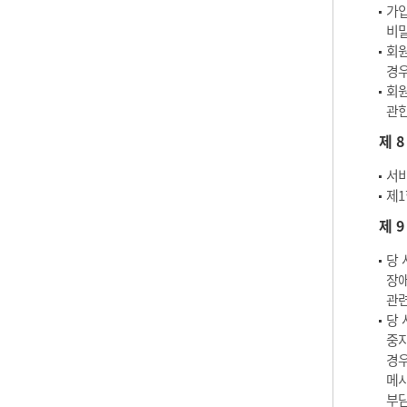
가입
비밀
회원
경우
회원
관한
제 
서비
제1
제 
당 
장애
관련
당 
중지
경우
메시
부담