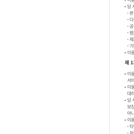
당 
본
다
공
범
제
기
이용
제 
이용
서비
이용
대하
당 
보장
아
이용
타
저