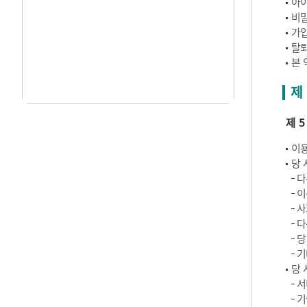
아이
비밀
가입
탈퇴
본 
제
제 
이용
당 
다
이
사
다
당
기
당 
서
기