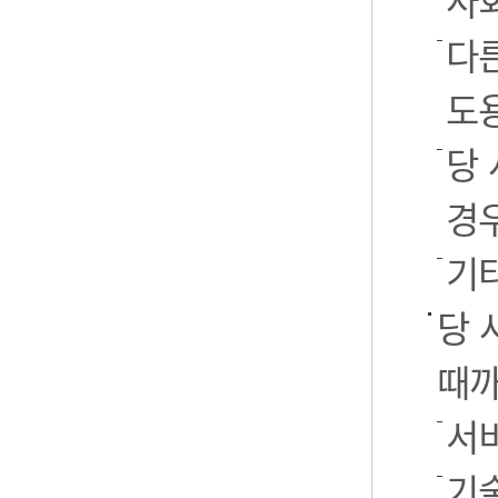
사
다
도
당
경
기
당 
때까
서
기