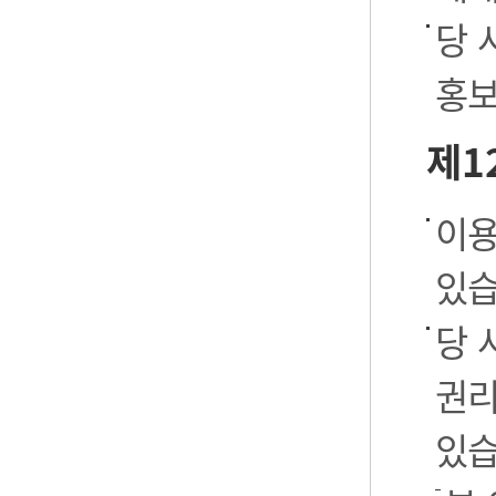
당 
홍보
제1
이용
있습
당 
권리
있습