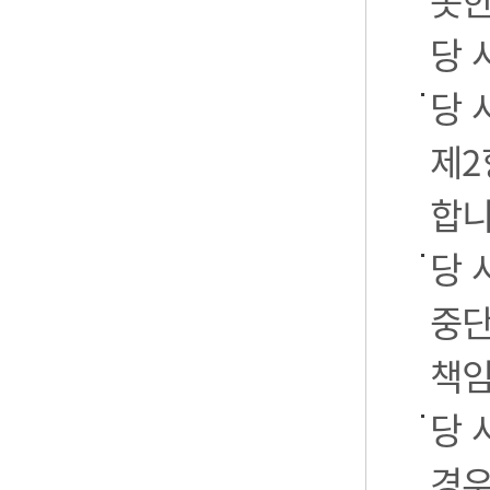
못한
당 
당 
제2
합니
당 
중단
책임
당 
경우