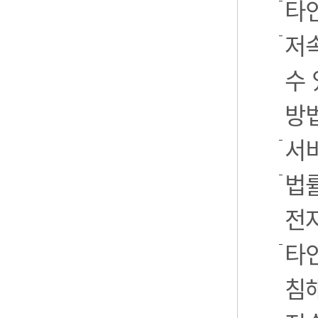
타
저
수 
방
서
법률
전
타인
침