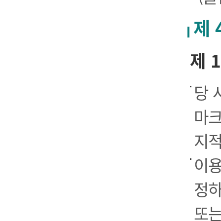
제 
제 
당 
마크
지적
이용
정하
또는