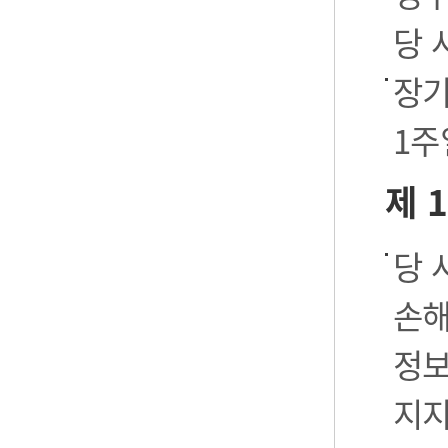
당 
장기
1주
제 
당 
손해
정보
지지