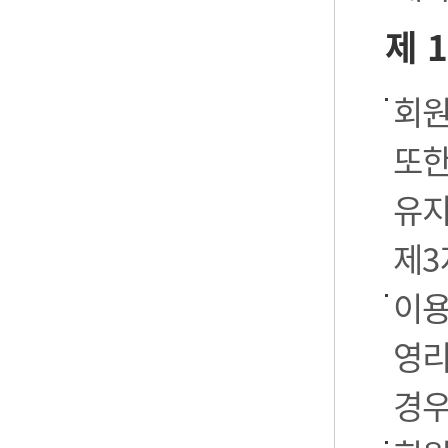
제 
회원
또한
유지
제3
이용
영리
경우