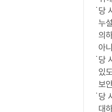
당 
누설
의하
아니
당 
있도
보안
당 
대하