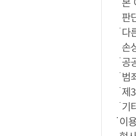
본
판
다
손
공
범
제
기
이용