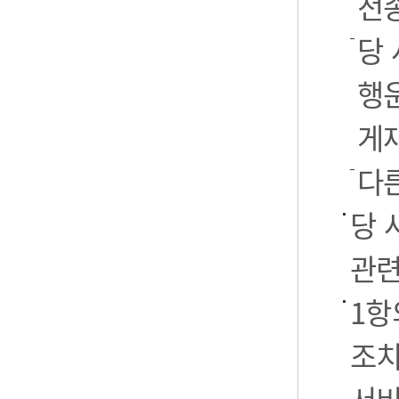
전
당 
행운
게
다
당 
관련
1항
조치