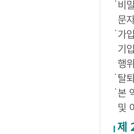
비밀
문자
가입
기입
행
탈퇴
본 
및 
제 