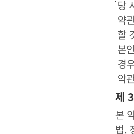
당 
약관
할 
본인
경우
약관
제 
본 
법,