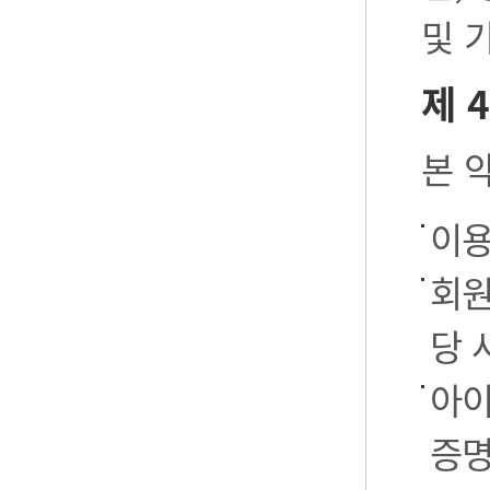
및 
제 
본 
이용
회원
당 
아이
증명