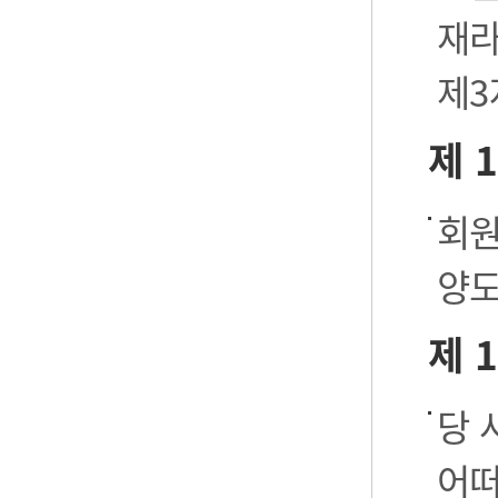
재라
제3
제 
회원
양도
제 
당 
어떠