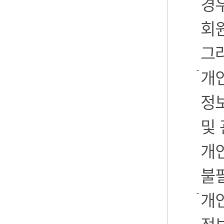
경우
회
그
개
정
및
개
불
개