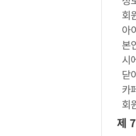
정
회
아
본
시
닫
카
회
제 