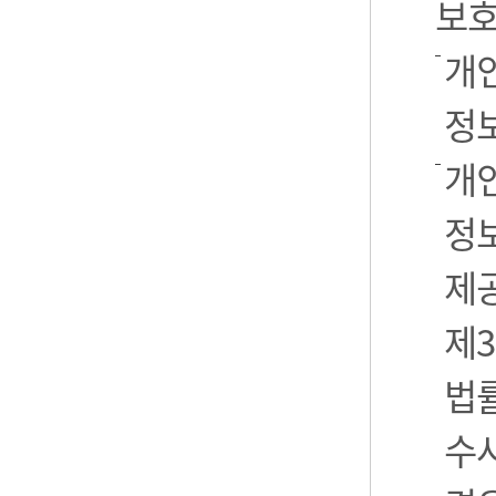
보호
개
정
개
정보
제
제3
법
수