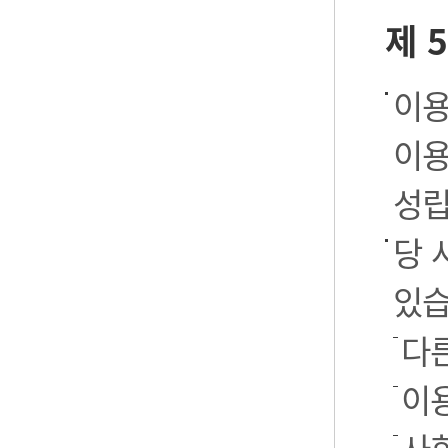
제 
이용
이용
성립
당 
있습
다
이