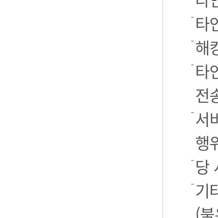
타
해
타
전
서
행
당
기
(불