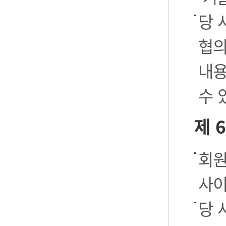
당 
협의
내용
수 
제 
회원
사이
당 