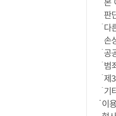
본
판
다
손
공
범
제
기
이용