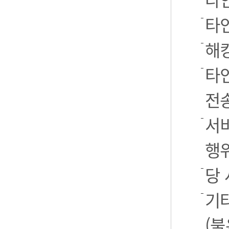
타
해
타
전
서
행
당
기
(불