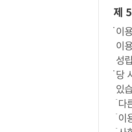
제 
이용
이용
성립
당 
있습
다
이