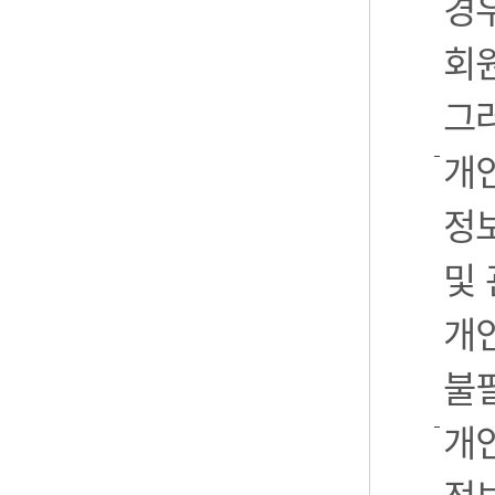
경우
회
그
개
정
및
개
불
개