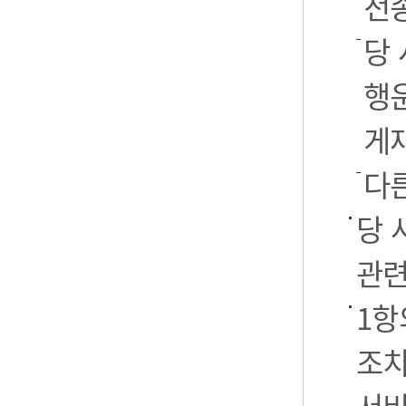
전
당 
행운
게
다
당 
관련
1항
조치