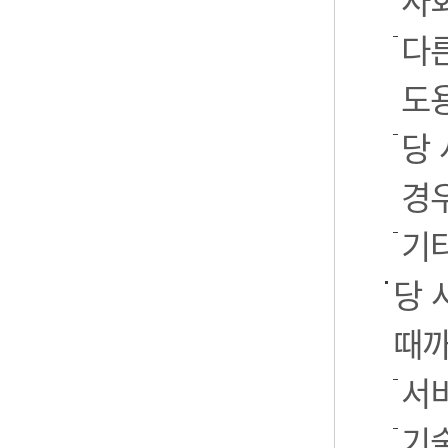
사
다
도
당
경
기
당 
때까
서
기