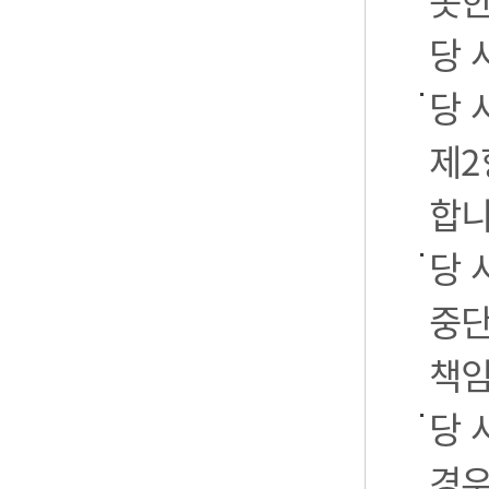
못한
당 
당 
제2
합니
당 
중단
책임
당 
경우