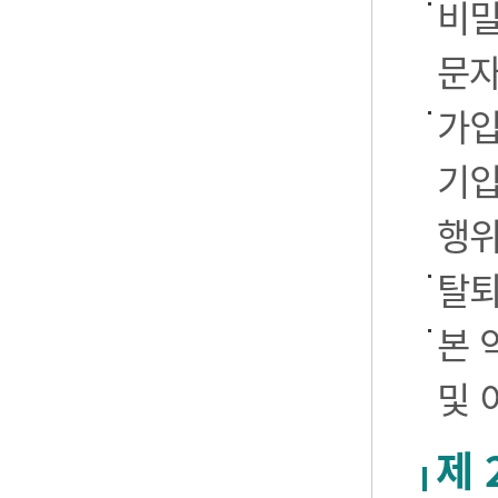
비밀
문자
가입
기입
행
탈퇴
본 
및 
제 