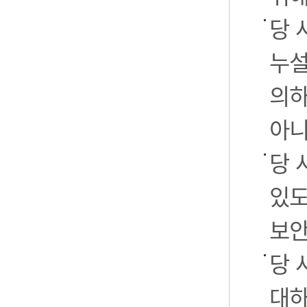
당 
누설
의하
아니
당 
있도
보안
당 
대하