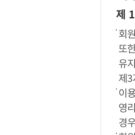
제 
회원
또한
유지
제3
이용
영리
경우