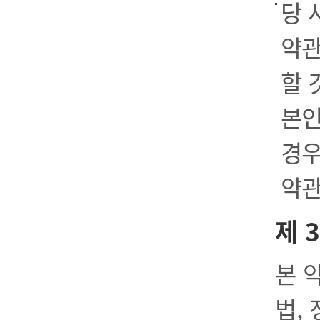
당 
약관
할 
본인
경우
약관
제 
본 
법,