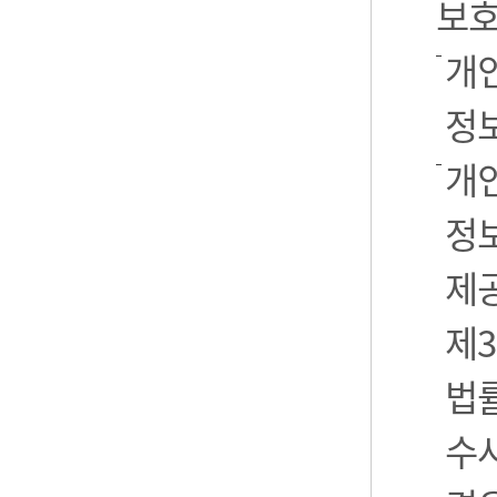
보호
개
정
개
정보
제
제3
법
수