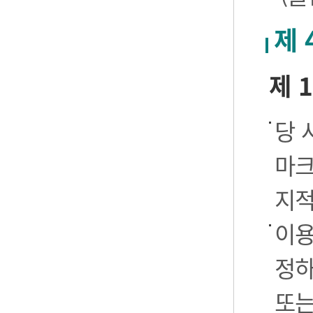
제 
제 
당 
마크
지적
이용
정하
또는