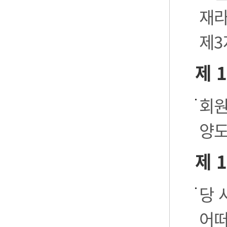
재라
제3
제 
회원
양도
제 
당 
어떠