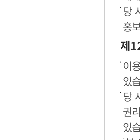
당 
홍보
제1
이용
있습
당 
권리
있습