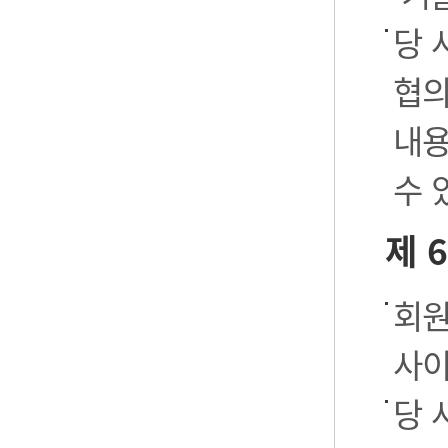
당 
협의
내용
수 
제 
회원
사이
당 