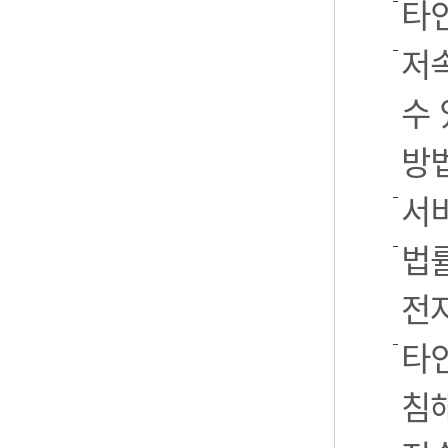
타
저
수 
방
서
법률
전
타인
침