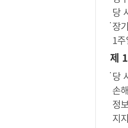
당 
장기
1주
제 
당 
손해
정보
지지