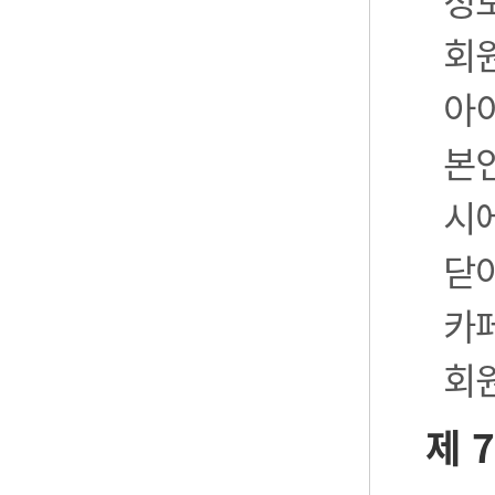
정
회
아
본
시
닫
카
회
제 