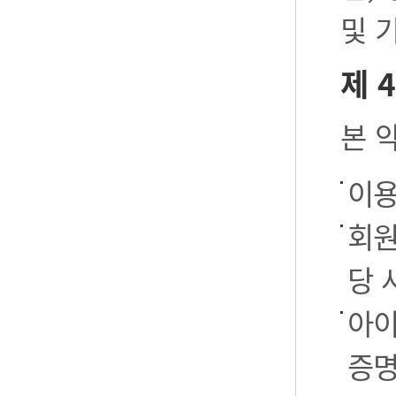
및 
제 
본 
이용
회원
당 
아이
증명