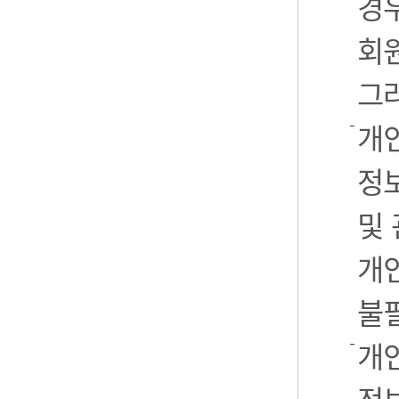
경우
회
그
개
정
및
개
불
개