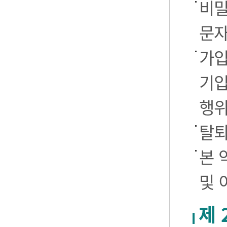
비밀
문자
가입
기입
행
탈퇴
본 
및 
제 