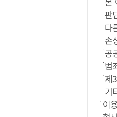
본
판
다
손
공
범
제
기
이용