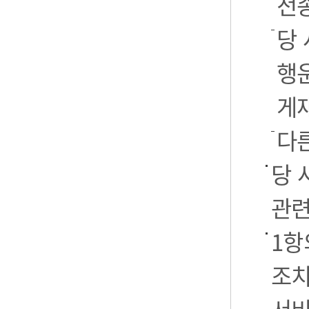
전
당 
행운
게
다
당 
관련
1항
조치