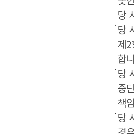
못한
당 
당 
제2
합니
당 
중단
책임
당 
경우