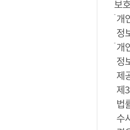
보호
개
정
개
정보
제
제3
법
수