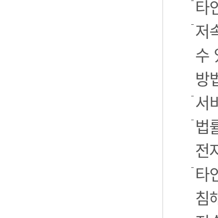
타
저
수 
방
서
법률
전
타인
침