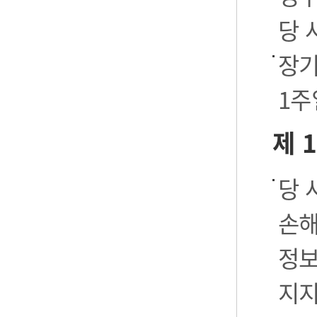
당 
장기
1주
제 
당 
손해
정보
지지