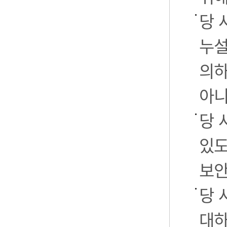
당 
누설
의하
아니
당 
있도
보안
당 
대하