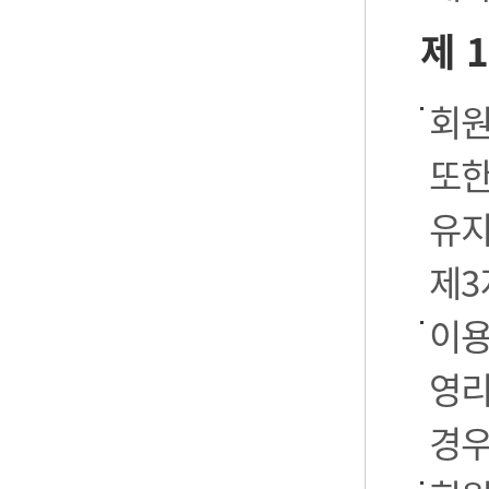
제 
회원
또한
유지
제3
이용
영리
경우