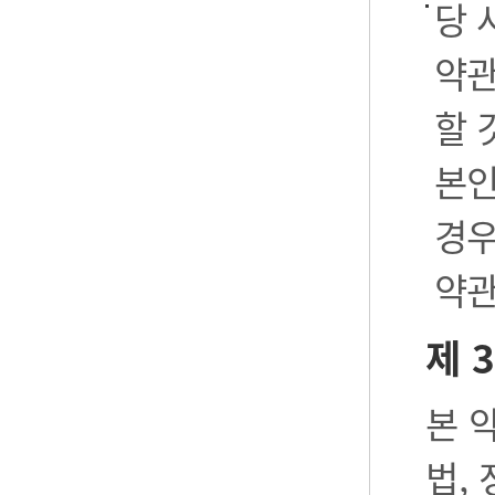
당 
약관
할 
본인
경우
약관
제 
본 
법,