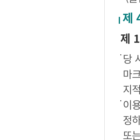
제 
제 
당 
마크
지적
이용
정하
또는