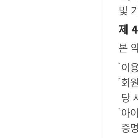
및 
제 
본 
이용
회원
당 
아이
증명