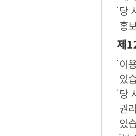
당 
홍보
제1
이용
있습
당 
권리
있습