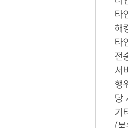
타
해
타
전
서
행
당
기
(불