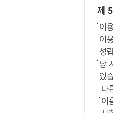
제 
이용
이용
성립
당 
있습
다
이