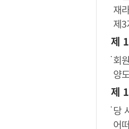
재라
제3
제 
회원
양도
제 
당 
어떠