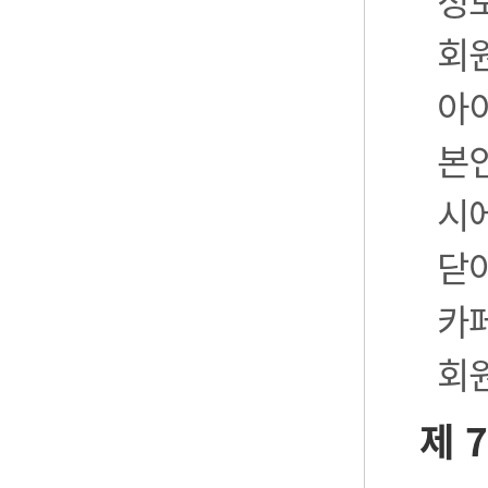
정
회
아
본
시
닫
카
회
제 