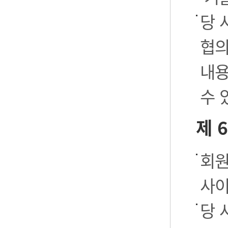
당 
협의
내용
수 
제 
회원
사이
당 