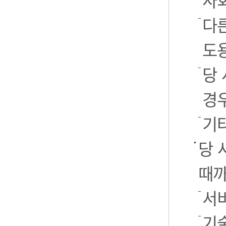
사
다
도
당
경
기
당 
때까
서
기