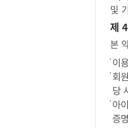
및 
제 
본 
이용
회원
당 
아이
증명