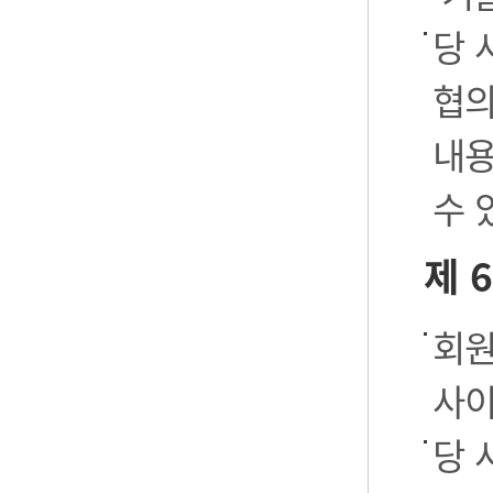
당 
협의
내용
수 
제 
회원
사이
당 