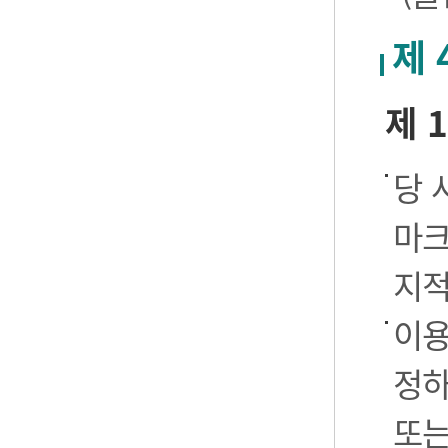
제 
제 
당 
마크
지적
이용
정하
또는