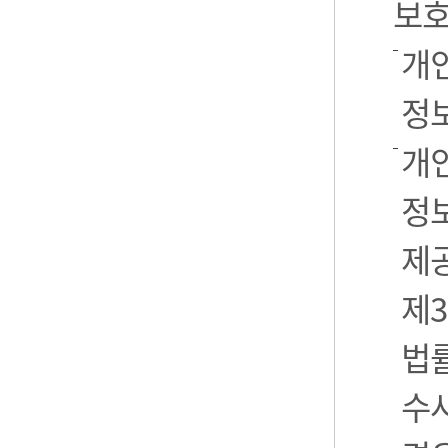
보호
개
정
개
정보
제
제3
법
수