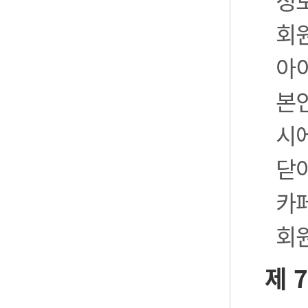
정
회
아
본
시
닫
카
회
제 