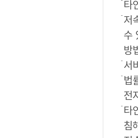
타
저
수 
방
서
법률
전
타인
침