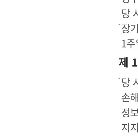
당 
장기
1주
제 
당 
손해
정보
지지