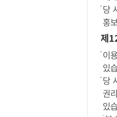
당 
홍보
제1
이용
있습
당 
권리
있습