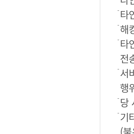
타
해
타
전
서
행
당
기
(불