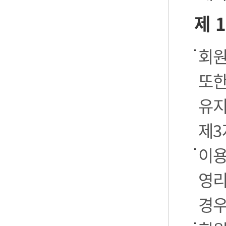
제 
회원
또한
유지
제3
이용
영리
경우