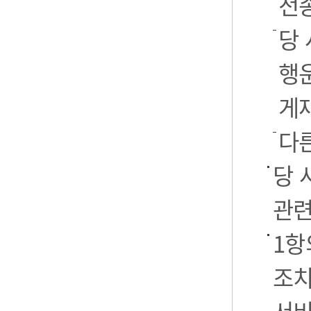
전
당 
행운
게
다
당 
관련
1항
조치