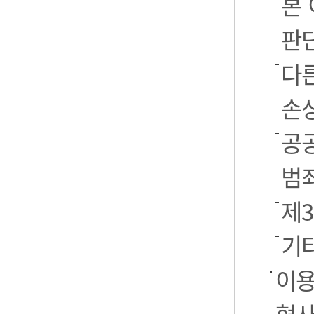
본
판
다
손
공
범
제
기
이용