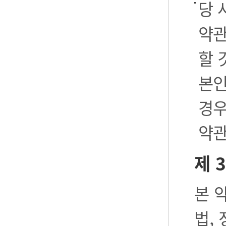
당 
약관
할 
본인
경우
약관
제 
본 
법,