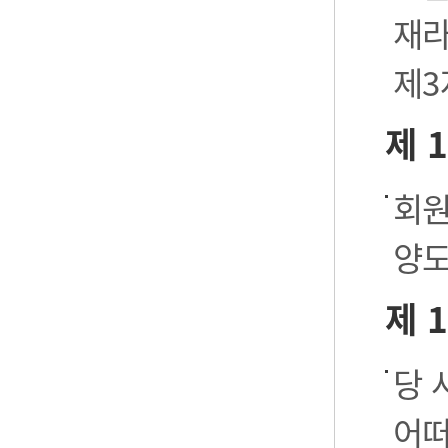
재라
제3
제 
회원
양도
제 
당 
어떠