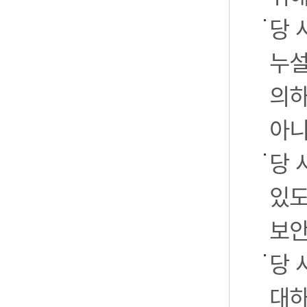
당 
누설
의하
아니
당 
있도
보안
당 
대하