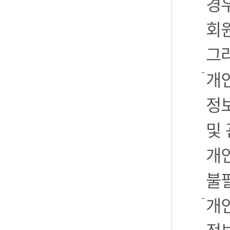
경우
회
그
개
정
및
개
불
개