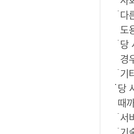
사
다
도
당
경
기
당 
때까
서
기