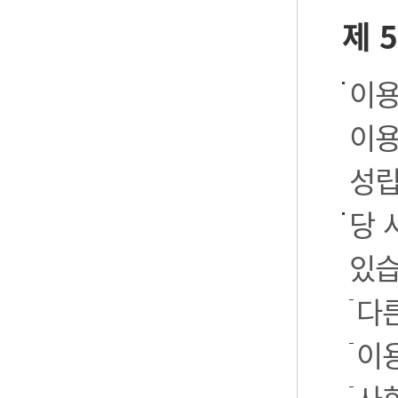
제 
이용
이용
성립
당 
있습
다
이