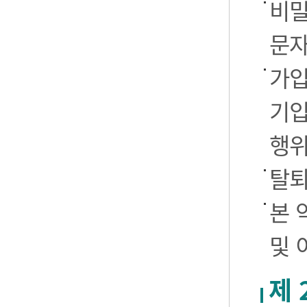
비밀
문자
가입
기입
행
탈퇴
본 
및 
제 