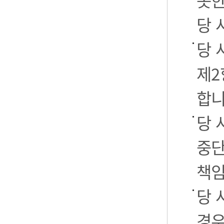
못한
당 
당 
제2
합니
당 
중단
책임
당 
경우