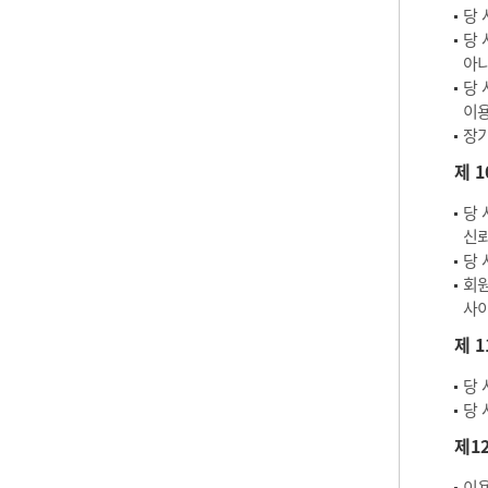
당 
당 
아
당 
이용
장기
제 
당 
신뢰
당 
회원
사이
제 
당 
당 
제1
이용