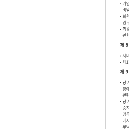
가입
비밀
회원
경우
회원
관한
제 
서비
제1
제 
당 
장애
관련
당 
중지
경우
메시
부담