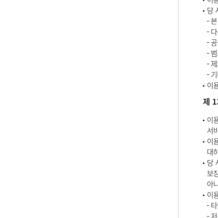
당 
본
다
공
범
제
기
이용
제 
이용
서비
이용
대하
당 
보장
아
이용
타
저