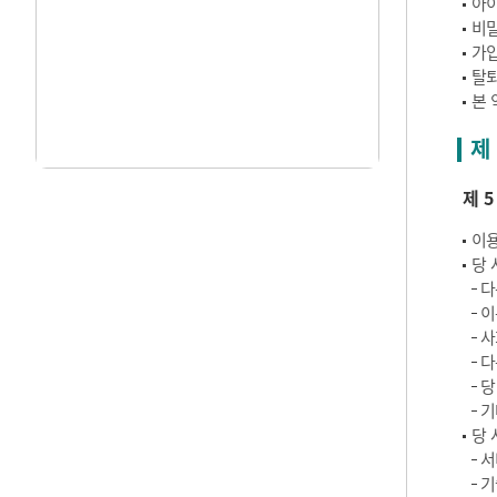
아이
비밀
가입
탈퇴
본 
제
제 
이용
당 
다
이
사
다
당
기
당 
서
기