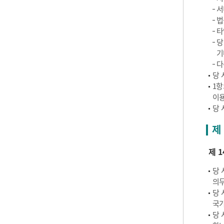
서
법
타
당
기
다
당 
1항
이용
당 
제
제 1
당 
의무
당 
국가
당 