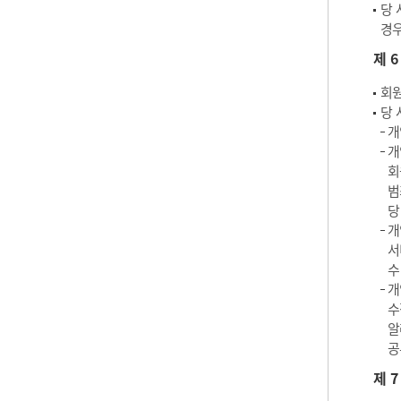
당 
경우
제 
회원
당 
개
개
회
범
당
개
서
수
개
수
알
공
제 