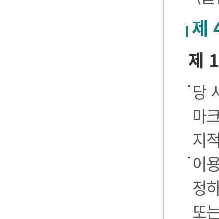
제 
제 
당 
마크
지적
이용
정하
또는