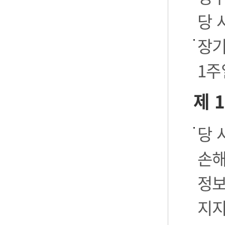
당 
장기
1주
제 
당 
손해
정보
지지