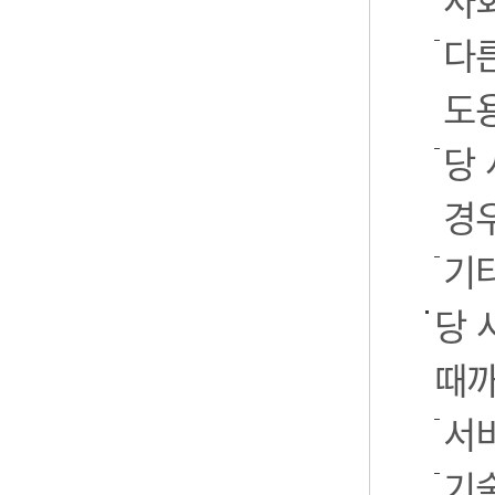
사
다
도
당
경
기
당 
때까
서
기