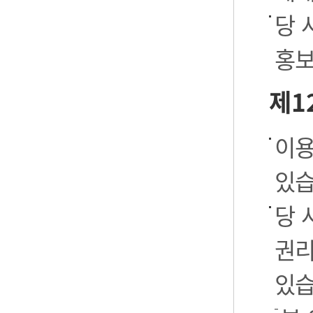
당 
홍보
제1
이용
있습
당 
권리
있습