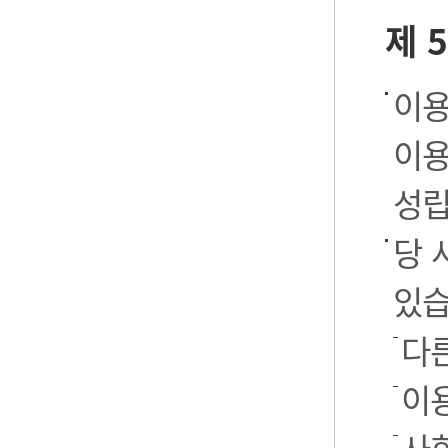
제 
이용
이용
성립
당 
있습
다
이