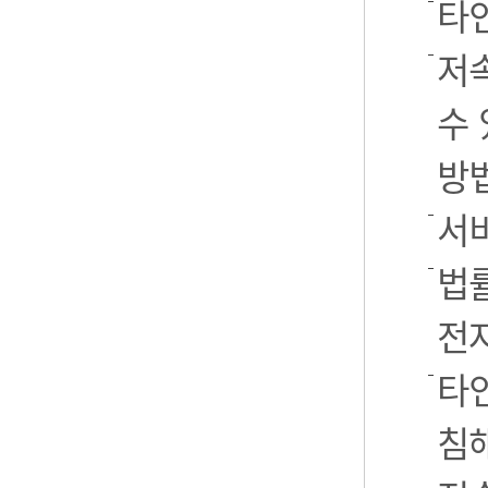
타
저
수 
방
서
법률
전
타인
침