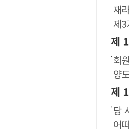
재라
제3
제 
회원
양도
제 
당 
어떠