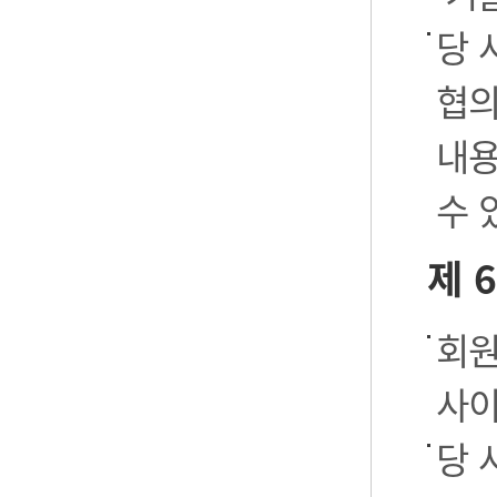
당 
협의
내용
수 
제 
회원
사이
당 