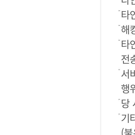
타
해
타
전
서
행
당
기
(불