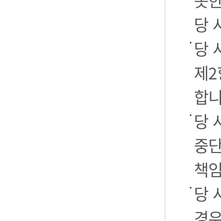
못한
당 
당 
제2
합니
당 
중단
책임
당 
경우