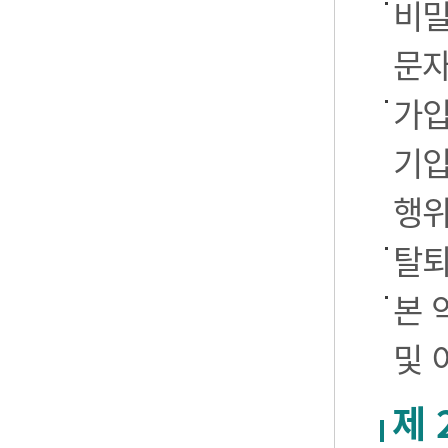
비밀
문자
가입
기입
행
탈퇴
본 
및 
제 