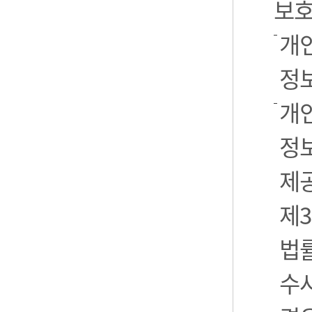
보호
개
정
개
정보
제
제3
법
수