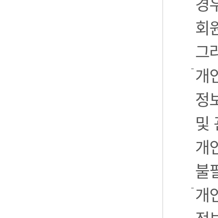
경우
회
그
개
정
및
개
불
개