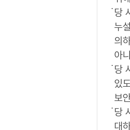
당 
누설
의하
아니
당 
있도
보안
당 
대하