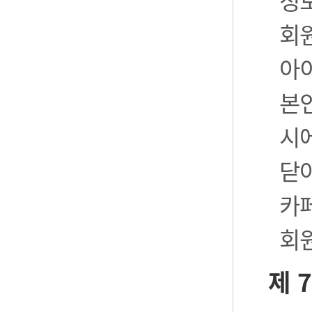
정
회
아
본
시
닫
카
회
제 