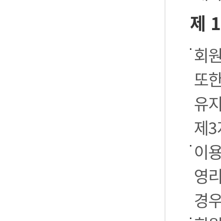
제 
회원
또한
유지
제3
이용
영리
경우