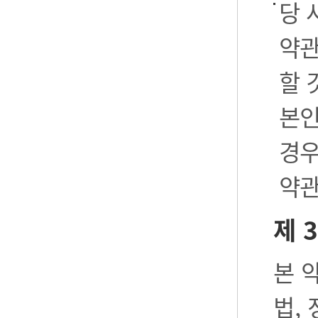
당 
약관
할 
본인
경우
약관
제 
본 
법,