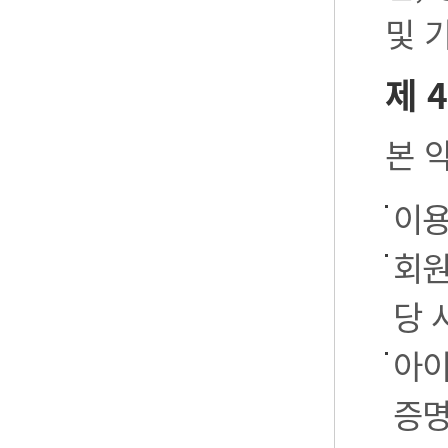
및 
제 
본 
이용
회원
당 
아이
증명