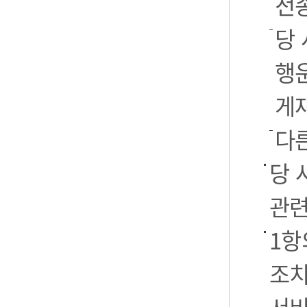
전
당 
행운
게
다
당 
관련
1항
조치