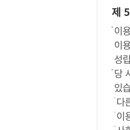
제 
이용
이용
성립
당 
있습
다
이