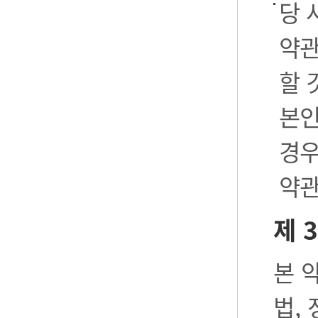
당 
약관
할 
본인
경우
약관
제 
본 
법,