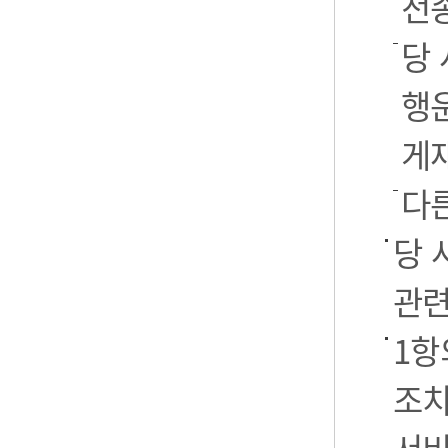
전
당 
행운
게
다
당 
관련
1항
조치