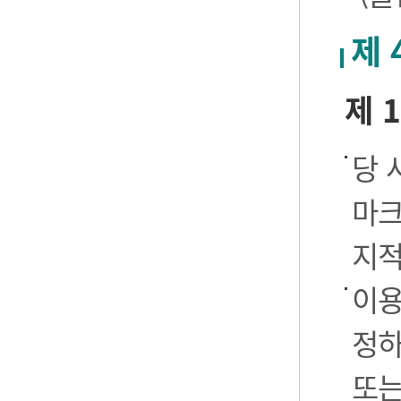
제 
제 
당 
마크
지적
이용
정하
또는