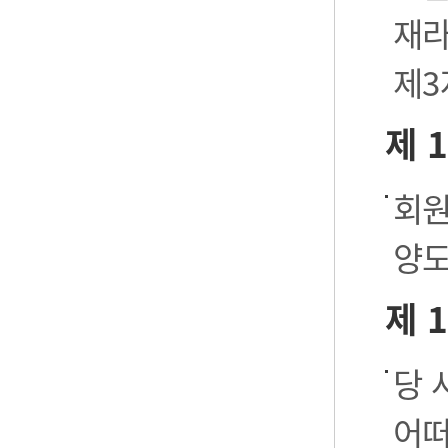
재라
제3
제 
회원
양도
제 
당 
어떠