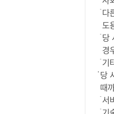
사
다
도
당
경
기
당 
때까
서
기