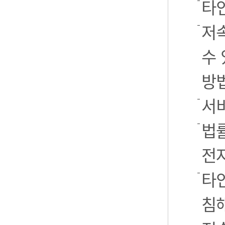
타
저
수 
방
서
법률
전
타인
침