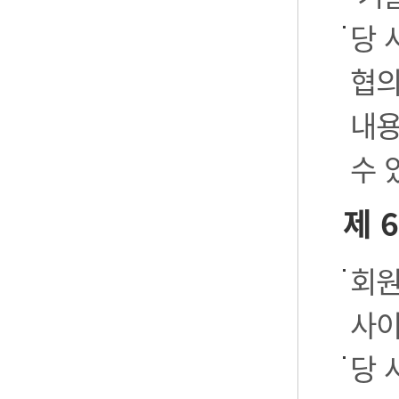
당 
협의
내용
수 
제 
회원
사이
당 