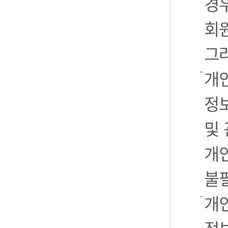
경우
회
그
개
정
및
개
불
개