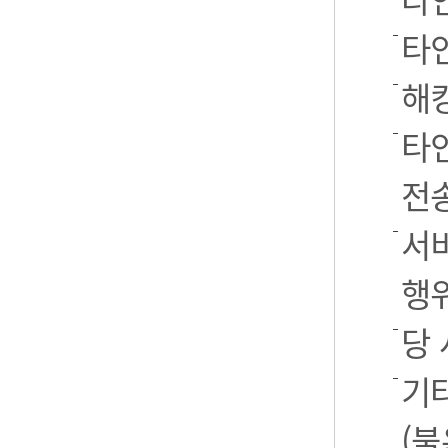
타
해
타
전
서
행
당
기
(불