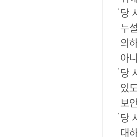
당 
누설
의하
아니
당 
있도
보안
당 
대하