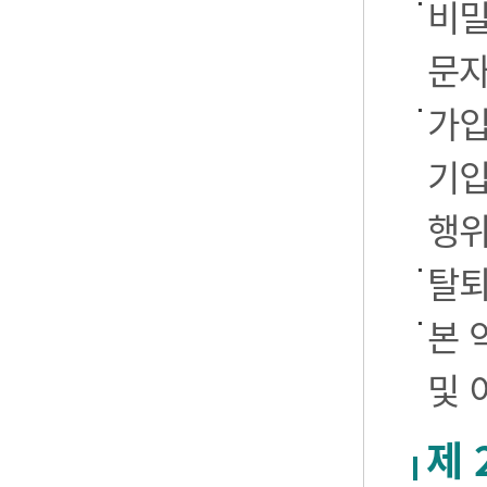
비밀
문자
가입
기입
행
탈퇴
본 
및 
제 