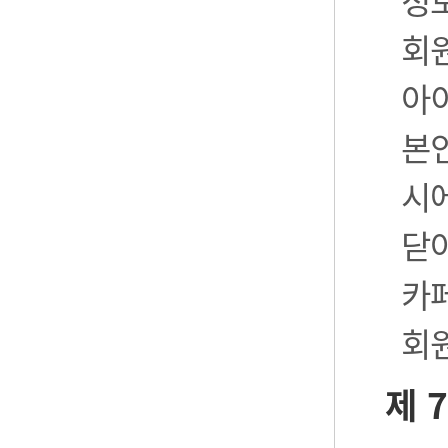
정
회
아
본
시
닫
카
회
제 