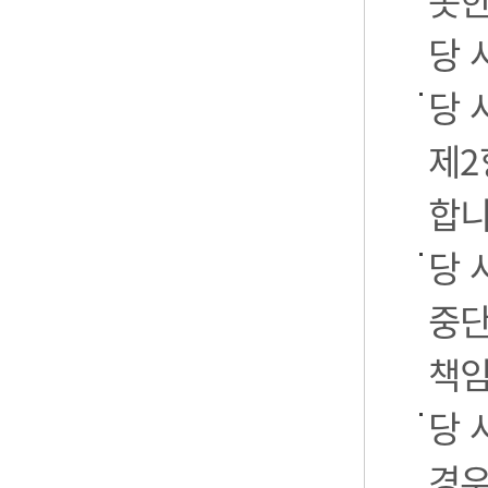
못한
당 
당 
제2
합니
당 
중단
책임
당 
경우