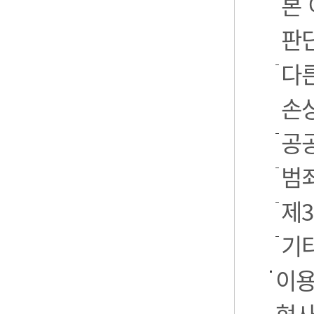
본
판
다
손
공
범
제
기
이용