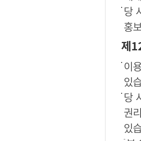
당 
홍보
제1
이용
있습
당 
권리
있습