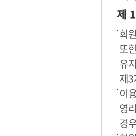
제 
회원
또한
유지
제3
이용
영리
경우