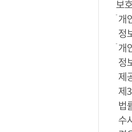
보호
개
정
개
정보
제
제3
법
수