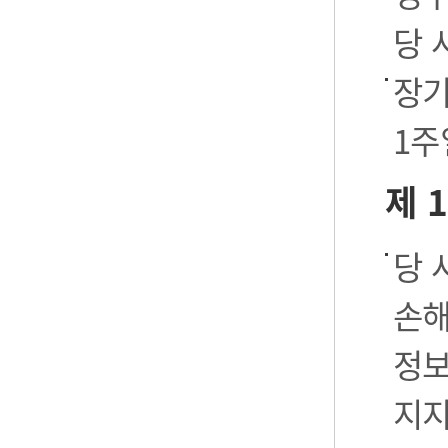
당 
장기
1주
제 
당 
손해
정보
지지