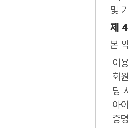
및 
제 
본 
이용
회원
당 
아이
증명