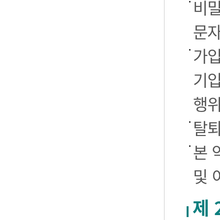
비밀
문자
가입
기입
행
탈퇴
본 
및 
제 