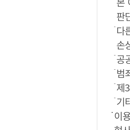
본
판
다
손
공
범
제
기
이용