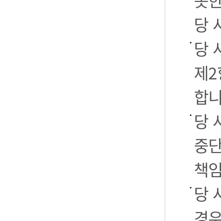
못한
당 
당 
제2
합니
당 
중단
책임
당 
경우