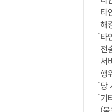
타
해
타
전
서
행
당
기
(불