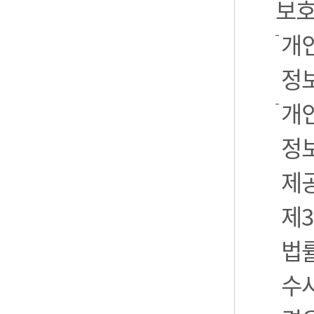
보호
개
정
개
정보
제
제3
법
수