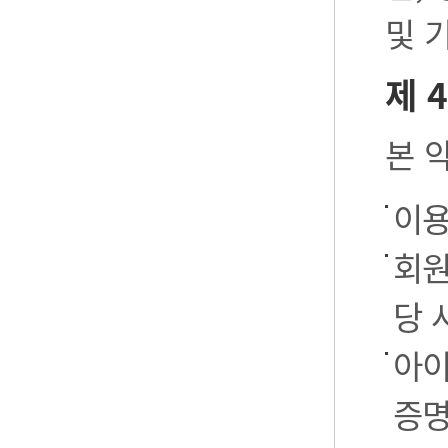
및 
제 
본 
이용
회원
당 
아이
증명