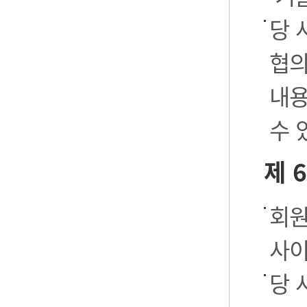
당 
협의
내용
수 
제 
회원
사이
당 