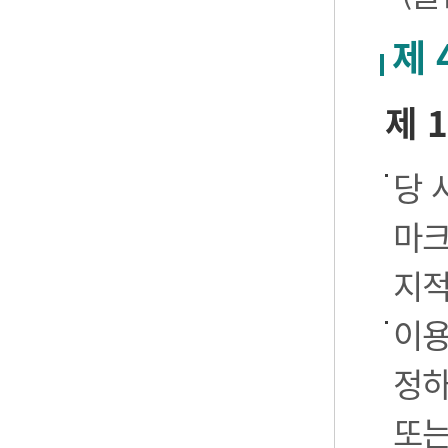
제 
제 
당 
마크
지적
이용
정하
또는