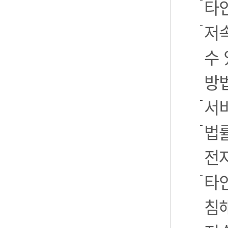
타
저
수 
방
서
법률
전
타인
침