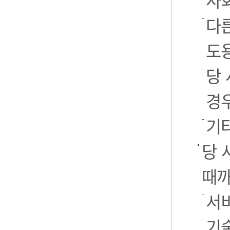
사
다
도
당
경
기
당 
때까
서
기