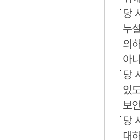
당 
누설
의하
아니
당 
있도
보안
당 
대하