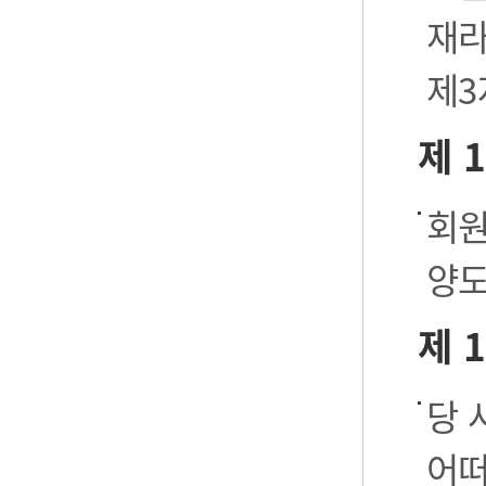
재라
제3
제 
회원
양도
제 
당 
어떠