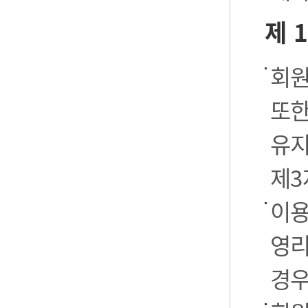
제 
회원
또한
유지
제3
이용
영리
경우