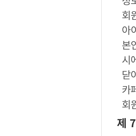
정
회
아
본
시
닫
카
회
제 