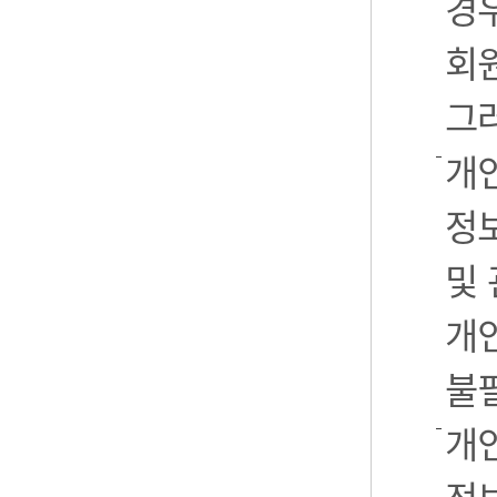
경우
회
그
개
정
및
개
불
개