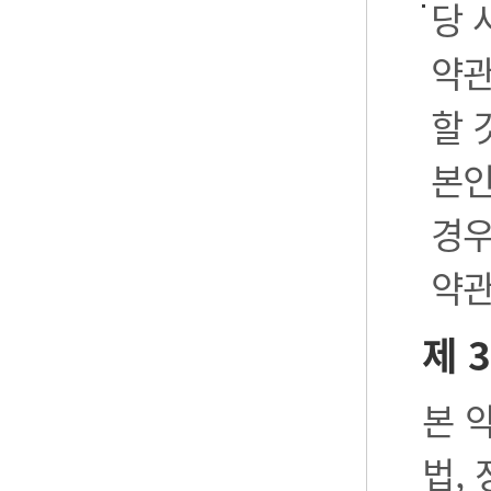
당 
약관
할 
본인
경우
약관
제 
본 
법,