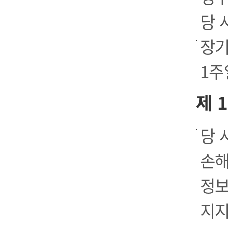
당 
장기
1주
제 
당 
손해
정보
지지