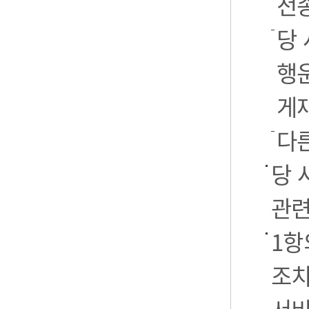
전
당 
행운
게
다
당 
관련
1항
조치