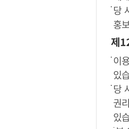
당 
홍보
제1
이용
있습
당 
권리
있습