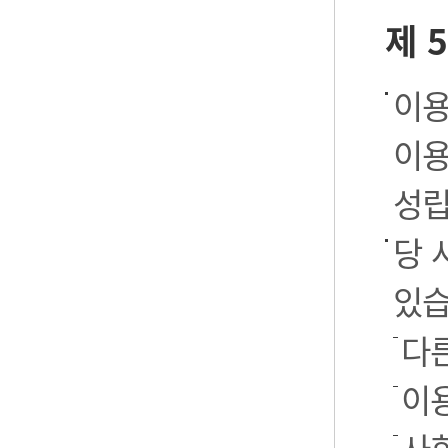
제 
이용
이용
성립
당 
있습
다
이